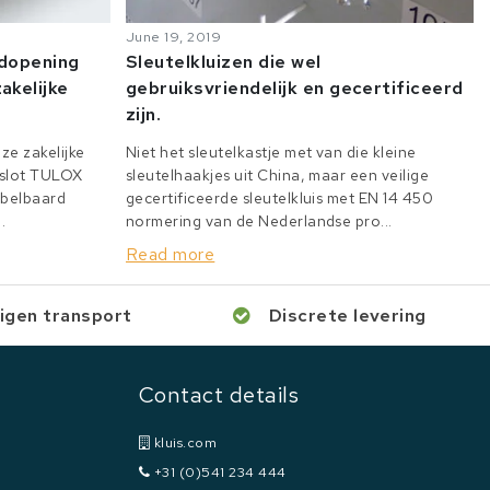
June 19, 2019
odopening
Sleutelkluizen die wel
akelijke
gebruiksvriendelijk en gecertificeerd
zijn.
ze zakelijke
Niet het sleutelkastje met van die kleine
e slot TULOX
sleutelhaakjes uit China, maar een veilige
bbelbaard
gecertificeerde sleutelkluis met EN 14 450
.
normering van de Nederlandse pro...
Read more
igen transport
Discrete levering
Contact details
kluis.com
+31 (0)541 234 444