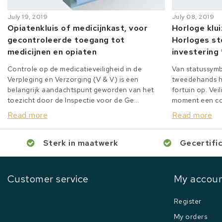
July 19, 2019
July 08, 2019
Opiatenkluis of medicijnkast, voor
Horloge klu
gecontroleerde toegang tot
Horloges st
medicijnen en opiaten
investering 
Controle op de medicatieveiligheid in de
Van statussymb
Verpleging en Verzorging (V & V) is een
tweedehands h
belangrijk aandachtspunt geworden van het
fortuin op. Veil
toezicht door de Inspectie voor de Ge...
moment een col
Read more
Read more
Sterk in maatwerk
Gecertifi
Customer service
My accou
Register
My orders