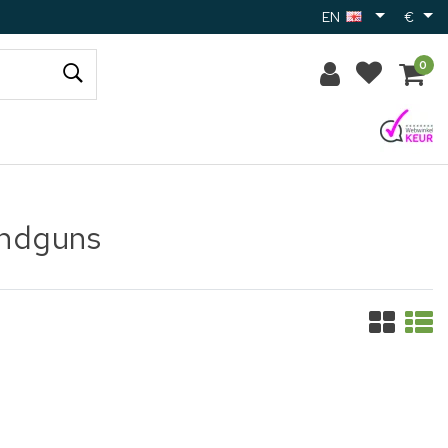
EN
€
0
andguns