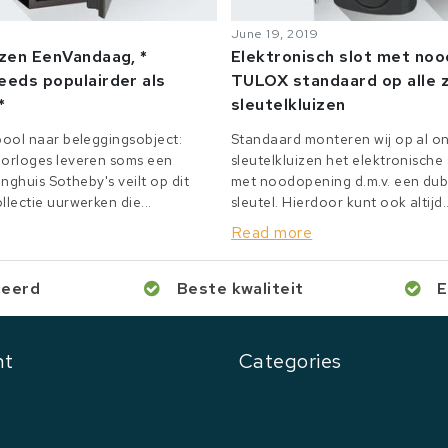
June 19, 2019
izen EenVandaag, *
Elektronisch slot met no
eeds populairder als
TULOX standaard op alle z
*
sleutelkluizen
ool naar beleggingsobject:
Standaard monteren wij op al on
orloges leveren soms een
sleutelkluizen het elektronisch
inghuis Sotheby's veilt op dit
met noodopening d.m.v. een du
lectie uurwerken die...
sleutel. Hierdoor kunt ook altijd..
Read more
ceerd
Beste kwaliteit
E
nt
Categories