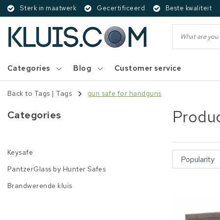
Sterk in maatwerk
Gecertificeerd
Beste kwaliteit
Categories
Blog
Customer service
Back to Tags
|
Tags
gun safe for handguns
Produc
Categories
Keysafe
PantzerGlass by Hunter Safes
Brandwerende kluis