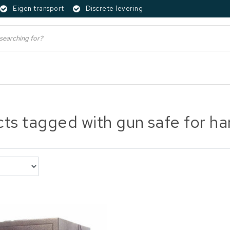
Eigen transport
Discrete levering
ts tagged with gun safe for h