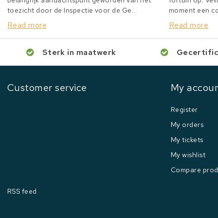
belangrijk aandachtspunt geworden van het
fortuin op. Veil
toezicht door de Inspectie voor de Ge...
moment een col
Read more
Read more
Sterk in maatwerk
Gecertifi
Customer service
My accou
Register
My orders
My tickets
My wishlist
Compare prod
RSS feed