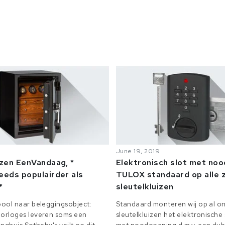
June 19, 2019
izen EenVandaag, *
Elektronisch slot met no
eeds populairder als
TULOX standaard op alle z
*
sleutelkluizen
ool naar beleggingsobject:
Standaard monteren wij op al on
orloges leveren soms een
sleutelkluizen het elektronisch