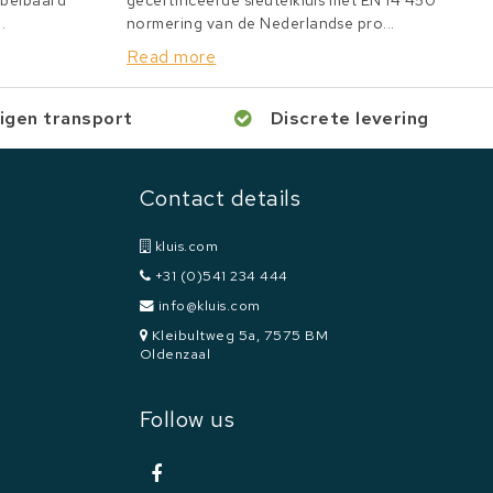
bbelbaard
gecertificeerde sleutelkluis met EN 14 450
.
normering van de Nederlandse pro...
Read more
igen transport
Discrete levering
Contact details
kluis.com
+31 (0)541 234 444
info@kluis.com
Kleibultweg 5a, 7575 BM
Oldenzaal
Follow us