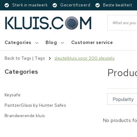
Sterk in maatwerk
Gecertificeerd
Beste kwaliteit
Categories
Blog
Customer service
Back to Tags
|
Tags
sleutelkluis voor 300 sleutels
Produc
Categories
Keysafe
PantzerGlass by Hunter Safes
Brandwerende kluis
No products fo