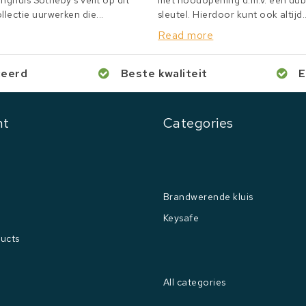
inghuis Sotheby's veilt op dit
met noodopening d.m.v. een du
lectie uurwerken die...
sleutel. Hierdoor kunt ook altijd..
Read more
ceerd
Beste kwaliteit
E
nt
Categories
Brandwerende kluis
Keysafe
ucts
All categories