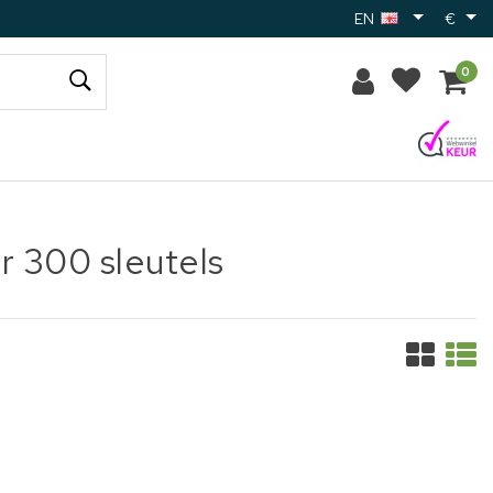
EN
€
0
r 300 sleutels