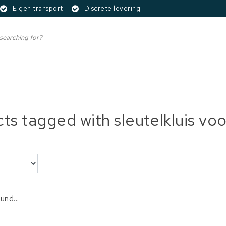
Eigen transport
Discrete levering
ts tagged with sleutelkluis voo
und...