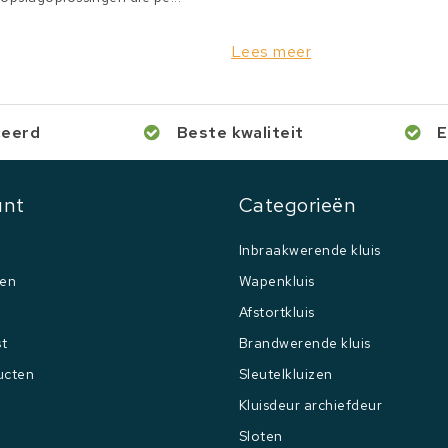
Lees meer
ceerd
Beste kwaliteit
E
unt
Categorieën
Inbraakwerende kluis
gen
Wapenkluis
Afstortkluis
st
Brandwerende kluis
ucten
Sleutelkluizen
Kluisdeur archiefdeur
Sloten