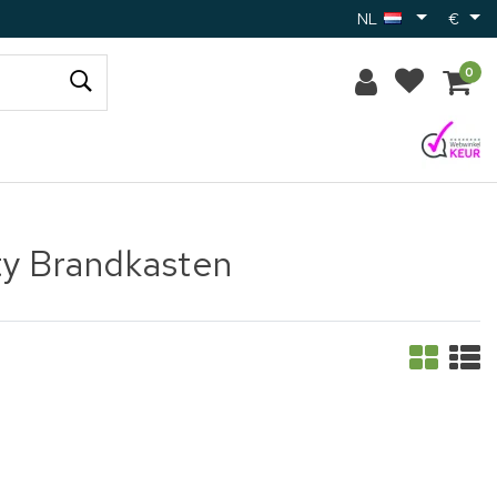
NL
€
0
ty Brandkasten