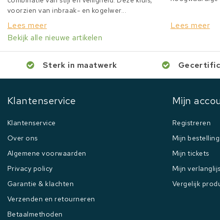
combinatie van stijl en veiligheid. Deze kluis,
voorzien van inbraak- en kogelwer...
Lees meer
Lees meer
Bekijk alle nieuwe artikelen
Sterk in maatwerk
Gecertifi
Klantenservice
Mijn acco
Klantenservice
Registreren
Over ons
Mijn bestellin
Algemene voorwaarden
Mijn tickets
Privacy policy
Mijn verlanglij
Garantie & klachten
Vergelijk prod
Verzenden en retourneren
Betaalmethoden