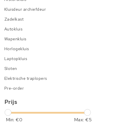
Kluisdeur archiefdeur
Zadelkast
Autokluis
Wapenkluis
Horlogekluis
Laptopkluis
Sloten
Elektrische traplopers
Pre-order
Prijs
Min: €
0
Max: €
5