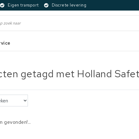
Eigen transport
Discrete levering
rvice
ten getagd met Holland Safe
 gevonden!...