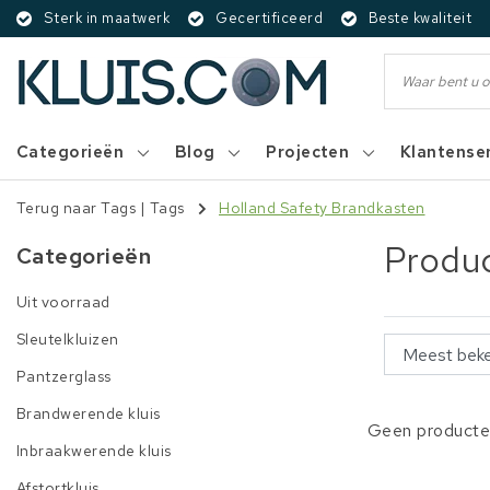
Sterk in maatwerk
Gecertificeerd
Beste kwaliteit
Categorieën
Blog
Projecten
Klantense
Terug naar Tags
|
Tags
Holland Safety Brandkasten
Produc
Categorieën
Uit voorraad
Sleutelkluizen
Pantzerglass
Brandwerende kluis
Geen producten
Inbraakwerende kluis
Afstortkluis