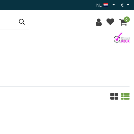
NL
€
0