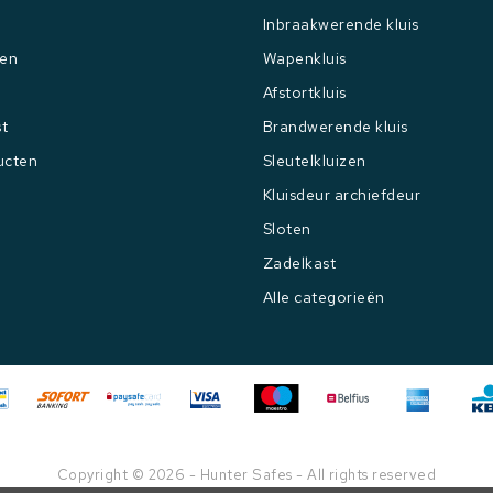
Inbraakwerende kluis
gen
Wapenkluis
Afstortkluis
st
Brandwerende kluis
ucten
Sleutelkluizen
Kluisdeur archiefdeur
Sloten
Zadelkast
Alle categorieën
Copyright © 2026 - Hunter Safes - All rights reserved