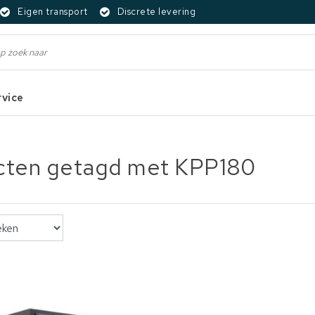
Eigen transport
Discrete levering
rvice
cten getagd met KPP180