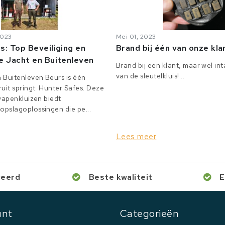
2023
Mei 01, 2023
s: Top Beveiliging en
Brand bij één van onze kl
e Jacht en Buitenleven
Brand bij een klant, maar wel in
van de sleutelkluis!...
 Buitenleven Beurs is één
uit springt: Hunter Safes. Deze
 wapenkluizen biedt
pslagoplossingen die pe...
Lees meer
ceerd
Beste kwaliteit
E
unt
Categorieën