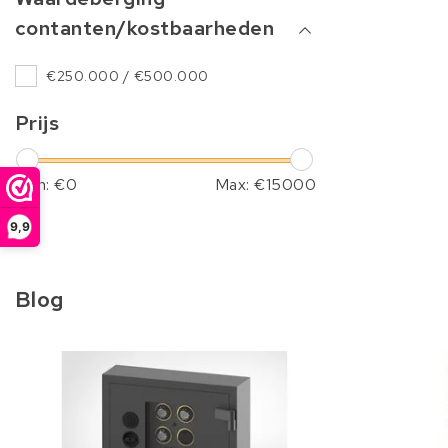
contanten/kostbaarheden
€250.000 / €500.000
Prijs
Min: €
0
Max: €
15000
9,9
Blog