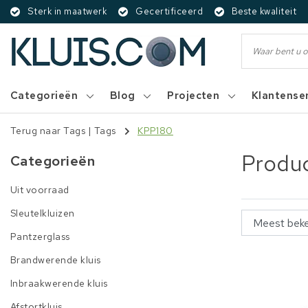
Sterk in maatwerk
Gecertificeerd
Beste kwaliteit
Categorieën
Blog
Projecten
Klantense
Terug naar Tags
|
Tags
KPP180
Produ
Categorieën
Uit voorraad
Sleutelkluizen
Pantzerglass
Brandwerende kluis
Inbraakwerende kluis
Afstortkluis