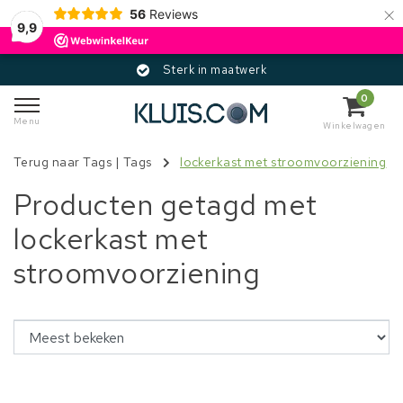
×
56
Reviews
9,9
Sterk in maatwerk
0
Menu
Winkelwagen
Terug naar Tags
|
Tags
lockerkast met stroomvoorziening
Producten getagd met
lockerkast met
stroomvoorziening