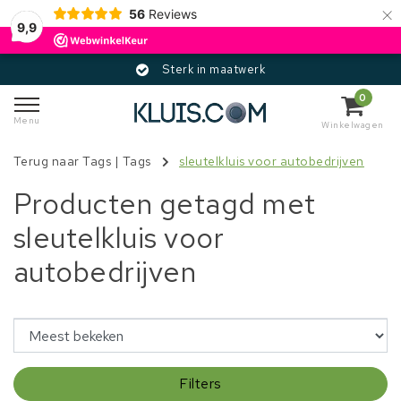
×
56
Reviews
9,9
Sterk in maatwerk
0
Menu
Winkelwagen
Terug naar Tags
|
Tags
sleutelkluis voor autobedrijven
Producten getagd met
sleutelkluis voor
autobedrijven
Filters