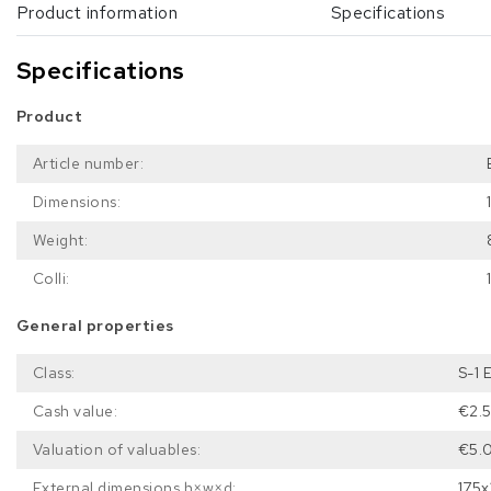
Product information
Specifications
Specifications
Product
Article number:
Dimensions:
Weight:
Colli:
General properties
Class:
S-1 
Cash value:
€2.
Valuation of valuables:
€5.
External dimensions h×w×d:
175