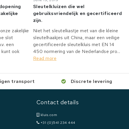
odopening
Sleutelkluizen die wel
akelijke
gebruiksvriendelijk en gecertificeerd
zijn.
onze zakelijke
Niet het sleutelkastje met van die kleine
he slot
sleutelhaakjes uit China, maar een veilige
v. een
gecertificeerde sleutelkluis met EN 14
 kunt ook
450 normering van de Nederlandse pro...
Read more
igen transport
Discrete levering
Contact details
kluis.com
+31 (0)541 234 444