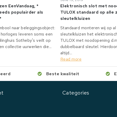
izen EenVandaag, *
Elektronisch slot met no
eeds populairder als
TULOX standaard op alle z
*
sleutelkluizen
mbool naar beleggingsobject:
Standaard monteren wij op al 
horloges leveren soms een
sleutelkluizen het elektronisc
ilinghuis Sotheby's veilt op
TULOX met noodopening d.m.
n collectie uurwerken die...
dubbelbaard sleutel. Hierdoor
altijd...
Read more
ceerd
Beste kwaliteit
E
nt
Categories