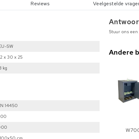
Reviews
Veelgestelde vrage
Antwoor
Stuur ons een
EU-SW
Andere 
12 x 30 x 25
8 kg
1
EN 14450
500
000
W70
x100x50 cm