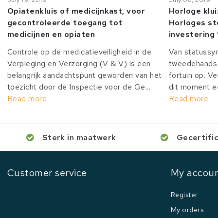
Opiatenkluis of medicijnkast, voor
Horloge klu
gecontroleerde toegang tot
Horloges st
medicijnen en opiaten
investering 
Controle op de medicatieveiligheid in de
Van statussy
Verpleging en Verzorging (V & V) is een
tweedehands 
belangrijk aandachtspunt geworden van het
fortuin op. Ve
toezicht door de Inspectie voor de Ge...
dit moment ee
Read more
Read more
Sterk in maatwerk
Gecertifi
Customer service
My accou
Register
My orders