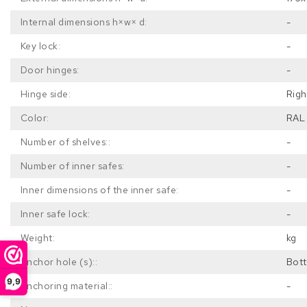
Internal dimensions h×w× d:
-
Key lock:
-
Door hinges:
-
Hinge side:
Righ
Color:
RAL 
Number of shelves::
-
Number of inner safes:
-
Inner dimensions of the inner safe:
-
Inner safe lock:
-
Weight:
kg
Anchor hole (s)::
Bott
9,9
Anchoring material::
-