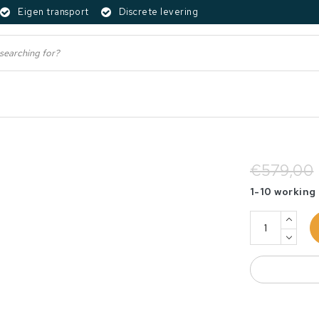
Eigen transport
Discrete levering
€579,00
1-10 working