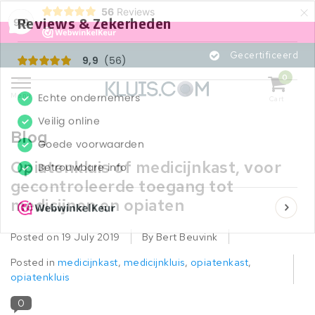
×
56
Reviews
9,9
Gecertificeerd
0
Menu
Cart
Blog
Opiatenkluis of medicijnkast, voor
gecontroleerde toegang tot
medicijnen en opiaten
Posted on
19 July 2019
By Bert Beuvink
Posted in
medicijnkast
,
medicijnkluis
,
opiatenkast
,
opiatenkluis
0