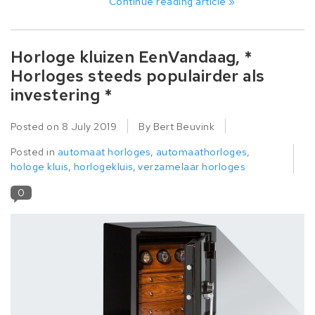
Continue reading article »
Horloge kluizen EenVandaag, *
Horloges steeds populairder als
investering *
Posted on
8 July 2019
By Bert Beuvink
Posted in
automaat horloges
,
automaathorloges
,
hologe kluis
,
horlogekluis
,
verzamelaar horloges
0