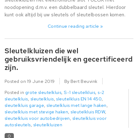
noodopening d.m.v. een dubbelbaard sleutel. Hierdoor
kunt ook altijd bij uw sleutels of sleutelbossen komen.
Continue reading article »
Sleutelkluizen die wel
gebruiksvriendelijk en gecertificeerd
zijn.
Posted on
19 June 2019
By Bert Beuvink
Posted in
grote sleutelkluis
,
S-1 sleutelkluis
,
s-2
sleutelkluis
,
sleutelkluis
,
sleutelkluis EN 14 450
,
sleutelkluis garage
,
sleutelkluis met lange haken
,
sleutelkluis met stevige haken
,
sleutelkluis RDW
,
sleutelkluis voor autobedrijven
,
sleutelkluis voor
autosleutels
,
sleutelkluizen
0