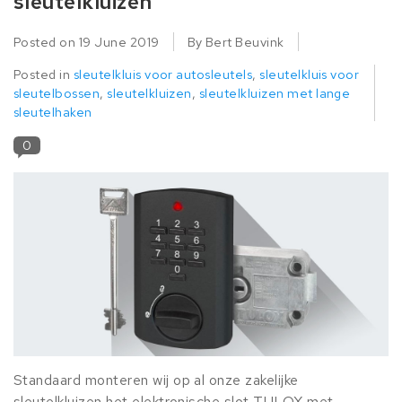
sleutelkluizen
Posted on
19 June 2019
By Bert Beuvink
Posted in
sleutelkluis voor autosleutels
,
sleutelkluis voor
sleutelbossen
,
sleutelkluizen
,
sleutelkluizen met lange
sleutelhaken
0
Standaard monteren wij op al onze zakelijke
sleutelkluizen het elektronische slot TULOX met