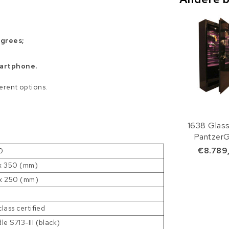
egrees;
martphone.
ferent options.
1638 Glas
PantzerG
€8.789
0
x 350 (mm)
x 250 (mm)
class certified
le S713-III (black)