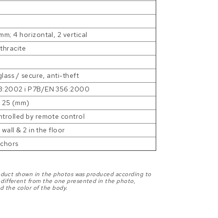
m; 4 horizontal, 2 vertical
thracite
lass / secure, anti-theft
3:2002 i P7B/EN 356:2000
x 25 (mm)
trolled by remote control
 wall & 2 in the floor
chors
roduct shown in the photos was produced according to
different from the one presented in the photo,
d the color of the body.