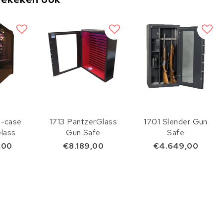
s-case
1713 PantzerGlass
1701 Slender Gun
lass
Gun Safe
Safe
,00
€8.189,00
€4.649,00