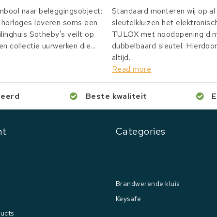
mbool naar beleggingsobject:
Standaard monteren wij op al 
horloges leveren soms een
sleutelkluizen het elektronisc
ilinghuis Sotheby's veilt op
TULOX met noodopening d.m.
n collectie uurwerken die...
dubbelbaard sleutel. Hierdoor
altijd...
Read more
ceerd
Beste kwaliteit
E
nt
Categories
Brandwerende kluis
Keysafe
ucts