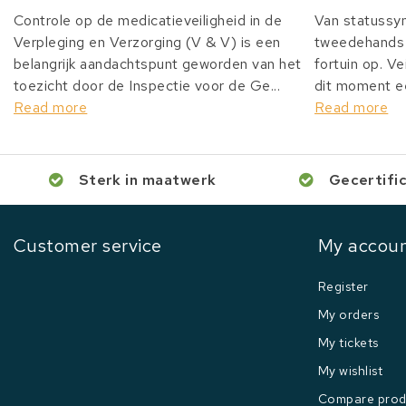
Controle op de medicatieveiligheid in de
Van statussy
Verpleging en Verzorging (V & V) is een
tweedehands 
belangrijk aandachtspunt geworden van het
fortuin op. Ve
toezicht door de Inspectie voor de Ge...
dit moment ee
Read more
Read more
Sterk in maatwerk
Gecertifi
Customer service
My accou
Register
My orders
My tickets
My wishlist
Compare prod