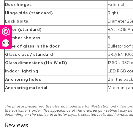
Door hinges:
External
Hinge side (standard)
Right
Lock bolts
Diameter 25m
Color (standard)
RAL 7016 An
Number shelves
5
9,9
Type of glass in the door
Bulletproof g
Glass class / standard
BR3/EN 106
Glass dimensions (H x W x D)
1260 x 350 
Indoor lighting
LED RGB con
Anchoring holes
2 in the back
Anchoring material
Mounting an
The photos presenting the offered model are for illustration only. The p
the customer's order. The appearance of the ordered gun cabinet may be 
depending on the choice of interior layout, selected locks and handles an
Reviews