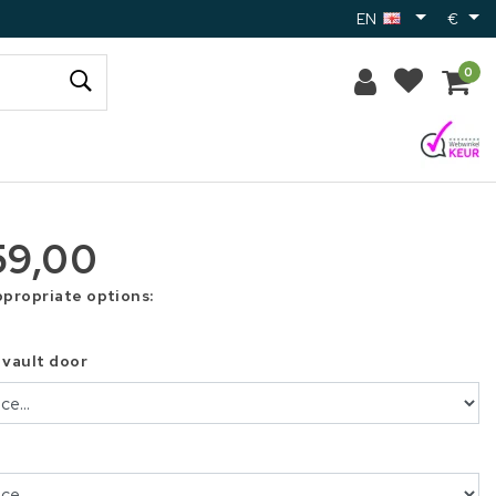
EN
€
0
59,00
ppropriate options:
 vault door