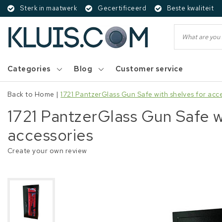
Sterk in maatwerk
Gecertificeerd
Beste kwaliteit
Categories
Blog
Customer service
Back to Home
|
1721 PantzerGlass Gun Safe with shelves for acc
1721 PantzerGlass Gun Safe wi
accessories
Create your own review