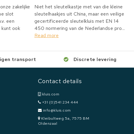
onze zakelijke
Niet het sleutelkastje met van die kleine
he slot
sleutelhaakjes uit China, maar een veilige
v. een
gecertificeerde sleutelkluis met EN 14
 kunt ook
450 normering van de Nederlandse pro...
Read more
igen transport
Discrete levering
Contact details
kluis.com
+31 (0)541 234 444
info@kluis.com
Kleibultweg 5a, 7575 BM
Oldenzaal