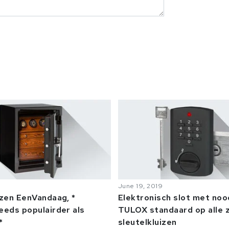
June 19, 2019
izen EenVandaag, *
Elektronisch slot met no
eeds populairder als
TULOX standaard op alle z
*
sleutelkluizen