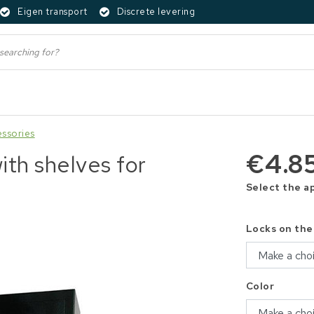
Eigen transport
Discrete levering
essories
€4.8
th shelves for
Select the a
Locks on the
Color