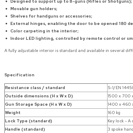
Designed to support up to 8-guns (Rifles or Shotguns);
Movable gun holders;
Shelves for handguns or accessories;
External hinges, enabling the door to be opened 180 d
Color carpeting in the interior;
Indoor LED lighting, controlled by remote control or s
A fully adjustable interior is standard and available in several dif
Specification
Resistance class / standard
S-1/EN 1445
Outside dimensions (H x W x D)
1500 x 700 
Gun Storage Space (H x W x D)
1400 x 460 
Weight
160 kg
Lock Type (standard)
Key lock - A 
Handle (standard)
3 spoke hand