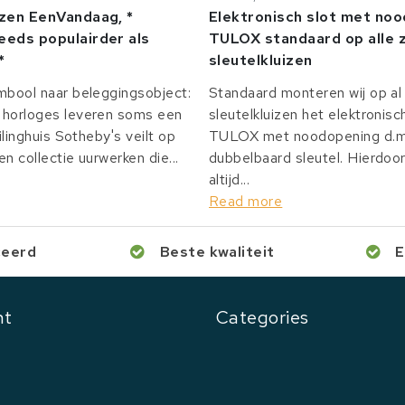
izen EenVandaag, *
Elektronisch slot met no
eeds populairder als
TULOX standaard op alle z
*
sleutelkluizen
mbool naar beleggingsobject:
Standaard monteren wij op al 
horloges leveren soms een
sleutelkluizen het elektronisc
ilinghuis Sotheby's veilt op
TULOX met noodopening d.m.
n collectie uurwerken die...
dubbelbaard sleutel. Hierdoor
altijd...
Read more
ceerd
Beste kwaliteit
E
nt
Categories