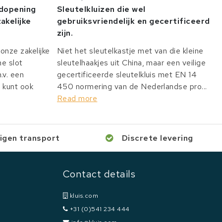
odopening
Sleutelkluizen die wel
akelijke
gebruiksvriendelijk en gecertificeerd
zijn.
onze zakelijke
Niet het sleutelkastje met van die kleine
he slot
sleutelhaakjes uit China, maar een veilige
v. een
gecertificeerde sleutelkluis met EN 14
 kunt ook
450 normering van de Nederlandse pro...
Read more
igen transport
Discrete levering
Contact details
kluis.com
+31 (0)541 234 444