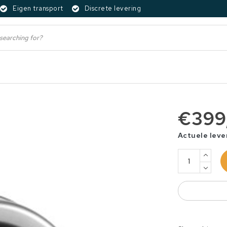
Eigen transport
Discrete levering
€399
Actuele leve