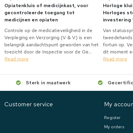
Opiatenkluis of medicijnkast, voor
Horloge klu
gecontroleerde toegang tot
Horloges st
medicijnen en opiaten
investering 
Controle op de medicatieveiligheid in de
Van statussy
Verpleging en Verzorging (V & V) is een
tweedehands 
belangrijk aandachtspunt geworden van het
fortuin op. Ve
toezicht door de Inspectie voor de Ge...
dit moment ee
Read more
Read more
Sterk in maatwerk
Gecertifi
Customer service
My accou
Register
My orders