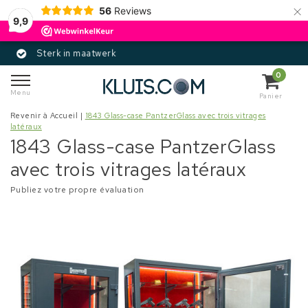
×
56
Reviews
9,9
 maatwerk
Gecertifi
0
Menu
Panier
Revenir à Accueil
|
1843 Glass-case PantzerGlass avec trois vitrages
latéraux
1843 Glass-case PantzerGlass
avec trois vitrages latéraux
Publiez votre propre évaluation