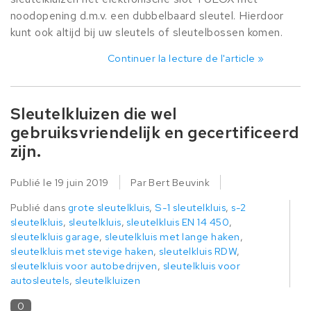
noodopening d.m.v. een dubbelbaard sleutel. Hierdoor
kunt ook altijd bij uw sleutels of sleutelbossen komen.
Continuer la lecture de l'article »
Sleutelkluizen die wel
gebruiksvriendelijk en gecertificeerd
zijn.
Publié le
19 juin 2019
Par Bert Beuvink
Publié dans
grote sleutelkluis
,
S-1 sleutelkluis
,
s-2
sleutelkluis
,
sleutelkluis
,
sleutelkluis EN 14 450
,
sleutelkluis garage
,
sleutelkluis met lange haken
,
sleutelkluis met stevige haken
,
sleutelkluis RDW
,
sleutelkluis voor autobedrijven
,
sleutelkluis voor
autosleutels
,
sleutelkluizen
0