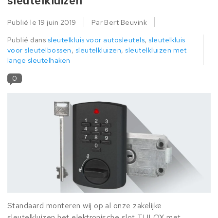
sleutelkluizen
Publié le
19 juin 2019
Par Bert Beuvink
Publié dans
sleutelkluis voor autosleutels
,
sleutelkluis
voor sleutelbossen
,
sleutelkluizen
,
sleutelkluizen met
lange sleutelhaken
0
Standaard monteren wij op al onze zakelijke
sleutelkluizen het elektronische slot TULOX met