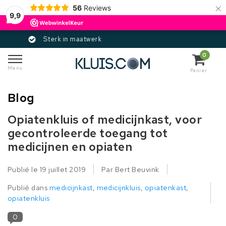
×
56
Reviews
9,9
Gecertificeerd
0
Menu
Panier
Blog
Opiatenkluis of medicijnkast, voor
gecontroleerde toegang tot
medicijnen en opiaten
Publié le
19 juillet 2019
Par Bert Beuvink
Publié dans
medicijnkast
,
medicijnkluis
,
opiatenkast
,
opiatenkluis
0