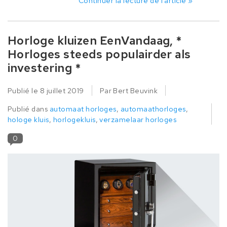
Continuer la lecture de l'article »
Horloge kluizen EenVandaag, *
Horloges steeds populairder als
investering *
Publié le
8 juillet 2019
Par Bert Beuvink
Publié dans
automaat horloges
,
automaathorloges
,
hologe kluis
,
horlogekluis
,
verzamelaar horloges
0