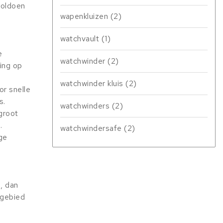
voldoen
wapenkluizen
(2)
watchvault
(1)
e
watchwinder
(2)
ing op
watchwinder kluis
(2)
or snelle
s.
watchwinders
(2)
groot
.
watchwindersafe
(2)
ge
, dan
 gebied