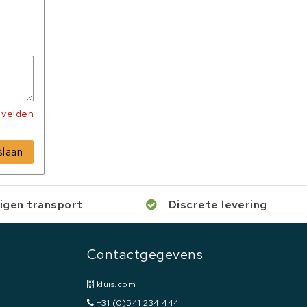
e velden
laan
igen transport
Discrete levering
Contactgegevens
kluis.com
+31 (0)541 234 444