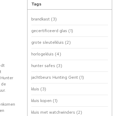
Tags
brandkast
(3)
gecertificeerd glas
(1)
grote sleutelkluis
(2)
horlogekluis
(4)
edt
hunter safes
(3)
t
jachtbeurs Hunting Gent
(1)
 Hunter
m de
kluis
(3)
ur.
kluis kopen
(1)
menkomen
 en
kluis met watchwinders
(2)