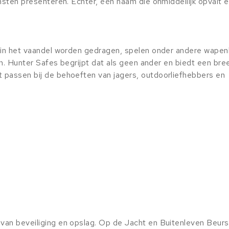
ensten presenteren. Echter, één naam die onmiddellijk opvalt 
g in het vaandel worden gedragen, spelen onder andere wapen
ven. Hunter Safes begrijpt dat als geen ander en biedt een bre
 passen bij de behoeften van jagers, outdoorliefhebbers en
van beveiliging en opslag. Op de Jacht en Buitenleven Beurs