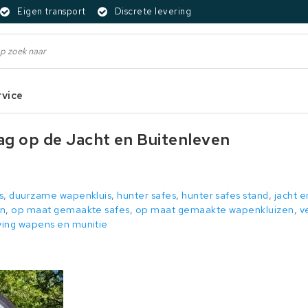
Eigen transport
Discrete levering
rvice
ag op de Jacht en Buitenleven
s
,
duurzame wapenkluis
,
hunter safes
,
hunter safes stand
,
jacht e
en
,
op maat gemaakte safes
,
op maat gemaakte wapenkluizen
,
v
ving wapens en munitie