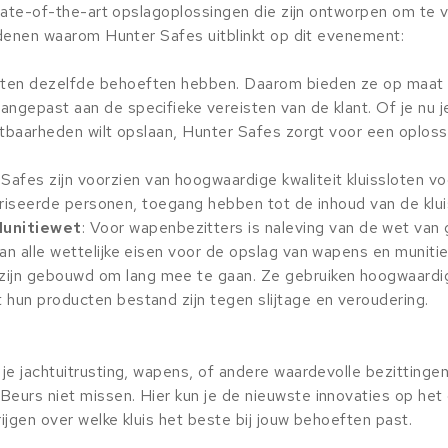
 state-of-the-art opslagoplossingen die zijn ontworpen om te 
redenen waarom Hunter Safes uitblinkt op dit evenement:
anten dezelfde behoeften hebben. Daarom bieden ze op maat
ngepast aan de specifieke vereisten van de klant. Of je nu j
stbaarheden wilt opslaan, Hunter Safes zorgt voor een oploss
Safes zijn voorzien van hoogwaardige kwaliteit kluissloten vo
toriseerde personen, toegang hebben tot de inhoud van de klui
Munitiewet
: Voor wapenbezitters is naleving van de wet van 
n alle wettelijke eisen voor de opslag van wapens en munitie
 zijn gebouwd om lang mee te gaan. Ze gebruiken hoogwaardi
hun producten bestand zijn tegen slijtage en veroudering.
je jachtuitrusting, wapens, of andere waardevolle bezittingen
eurs niet missen. Hier kun je de nieuwste innovaties op het
ijgen over welke kluis het beste bij jouw behoeften past.