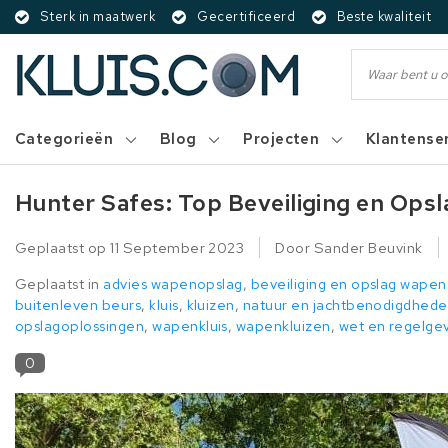
Sterk in maatwerk
Gecertificeerd
Beste kwaliteit
Categorieën
Blog
Projecten
Klantense
Hunter Safes: Top Beveiliging en Opsl
Geplaatst op
11 September 2023
Door Sander Beuvink
Geplaatst in
advies wapenopslag
,
beveiliging en opslag wapen
buitenleven beurs
,
kluis
,
kluizen
,
natuur en jachtbenodigdhed
opslagoplossingen
,
wapenkluis
,
wapenkluizen
,
wet en regelge
0