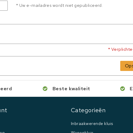
* Uw e-mailadres wordt niet gepubliceerd.
* Verplicht
Ops
ceerd
Beste kwaliteit
E
unt
Categorieën
Inbraakwerende kluis
gen
Wapenkluis