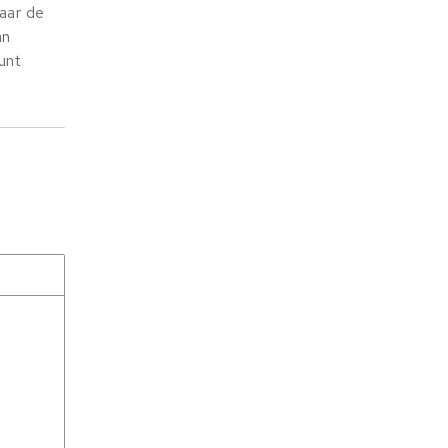
aar de
an
unt