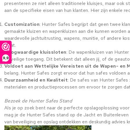
presenteren ze niet alleen traditionele kluisjes, maar ook
aan de specifieke eisen van hun klanten. Hier zijn enkele 
Customization
: Hunter Safes begrijpt dat geen twee kl
gemaakte kluizen en wapenkluizen aan die kunnen worden aa
waardevolle jachtuitrusting, wapens, munitie, of andere ko
maat.
Hoogwaardige kluissloten
: De wapenkluizen van Hunter 
9,9
en veilige toegang. Dit betekent dat alleen jij, of de geau
Voldoet aan Wettelijke Vereisten uit de Wapen- en 
belang. Hunter Safes zorgt ervoor dat hun safes voldoen aa
Duurzaamheid en Kwaliteit
: De safes van Hunter Safes
materialen en productieprocessen om ervoor te zorgen dat 
Bezoek de Hunter Safes Stand
Als je op zoek bent naar de perfecte opslagoplossing voor 
mag je de Hunter Safes stand op de Jacht en Buitenleven B
van beveiliging en opslag ontdekken en deskundig advies kr