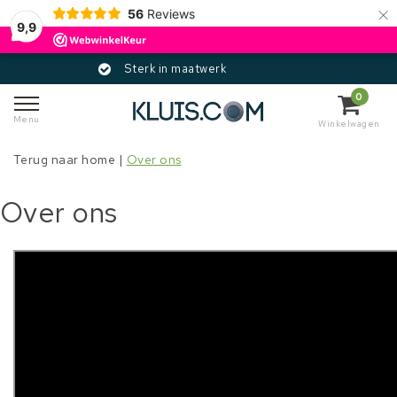
×
56
Reviews
9,9
Sterk in maatwerk
0
Menu
Winkelwagen
Terug naar home
|
Over ons
Over ons