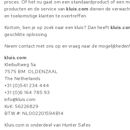
proces. Of het nu gaat om een standaardproduct of een ma
producten en de service van
kluis.com
dienen de verwacht
en toekomstige klanten te overtreffen.
Kortom, ben je op zoek naar een kluis? Dan heeft
kluis.c
geschikte oplossing.
Neem
contact
met ons op en vraag naar de mogelijkheden
kluis.com
Kleibultweg 5a
7575 BM OLDENZAAL
The Netherlands
+31 (0)541 234 444
+31 (0)6 164 785 93
info@kluis.com
KvK: 56226829
BTW #: NL002201594B14
Kluis.com is onderdeel van Hunter Safes