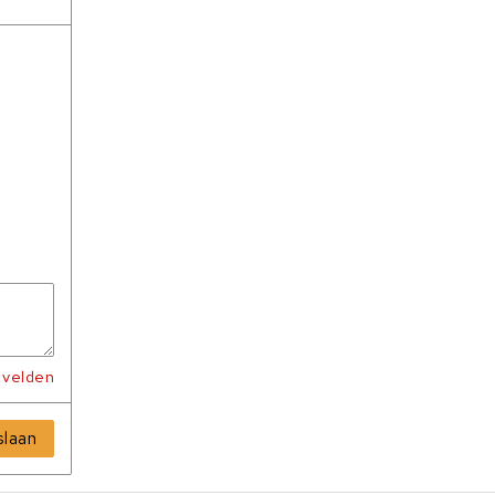
e velden
laan