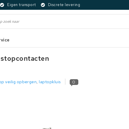
Eigen transport
Discrete levering
rvice
V-stopcontacten
op veilig opbergen
,
laptopkluis
0