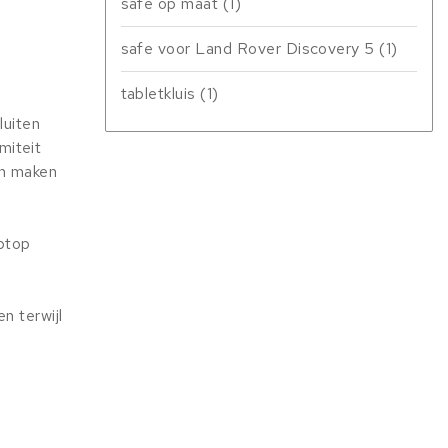
safe op maat
(1)
safe voor Land Rover Discovery 5
(1)
tabletkluis
(1)
luiten
miteit
en maken
aptop
n terwijl