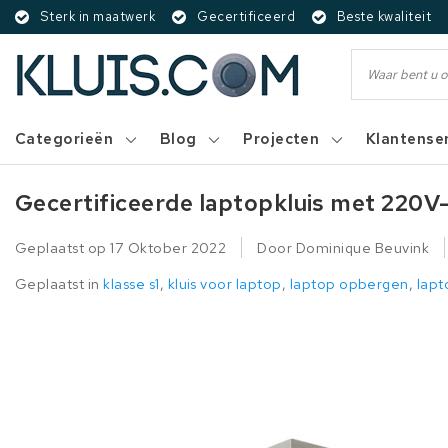
Sterk in maatwerk
Gecertificeerd
Beste kwaliteit
Categorieën
Blog
Projecten
Klantense
Gecertificeerde laptopkluis met 220
Geplaatst op
17 Oktober 2022
Door Dominique Beuvink
Geplaatst in
klasse s1
,
kluis voor laptop
,
laptop opbergen
,
lapt