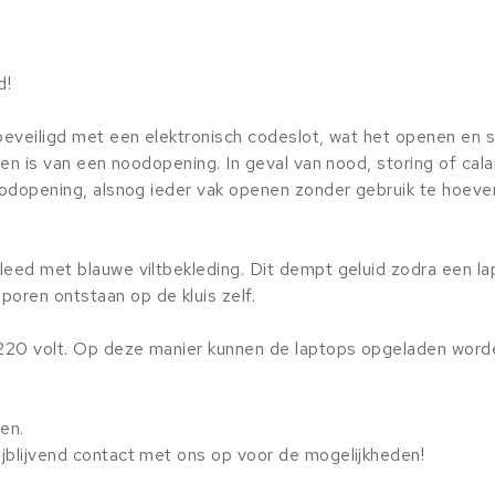
d!
 beveiligd met een elektronisch codeslot, wat het openen en s
ien is van een noodopening. In geval van nood, storing of cala
 noodopening, alsnog ieder vak openen zonder gebruik te hoev
kleed met blauwe viltbekleding. Dit dempt geluid zodra een l
poren ontstaan op de kluis zelf.
 220 volt. Op deze manier kunnen de laptops opgeladen worde
zen.
ijblijvend contact met ons op voor de mogelijkheden!