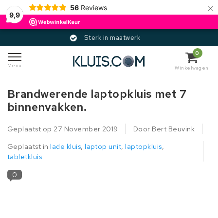
×
56
Reviews
9,9
Sterk in maatwerk
0
Menu
Winkelwagen
Brandwerende laptopkluis met 7
binnenvakken.
Geplaatst op
27 November 2019
Door Bert Beuvink
Geplaatst in
lade kluis
,
laptop unit
,
laptopkluis
,
tabletkluis
0