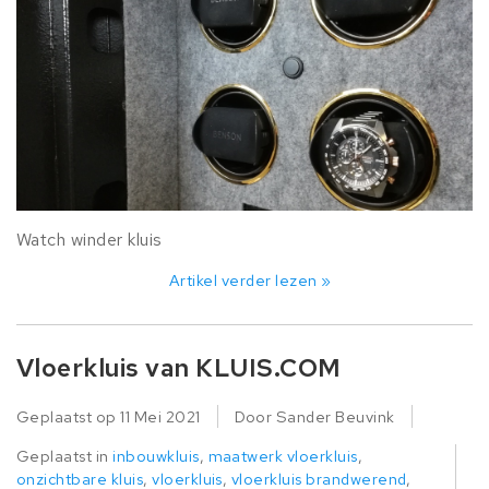
Watch winder kluis
Artikel verder lezen »
Vloerkluis van KLUIS.COM
Geplaatst op
11 Mei 2021
Door Sander Beuvink
Geplaatst in
inbouwkluis
,
maatwerk vloerkluis
,
onzichtbare kluis
,
vloerkluis
,
vloerkluis brandwerend
,