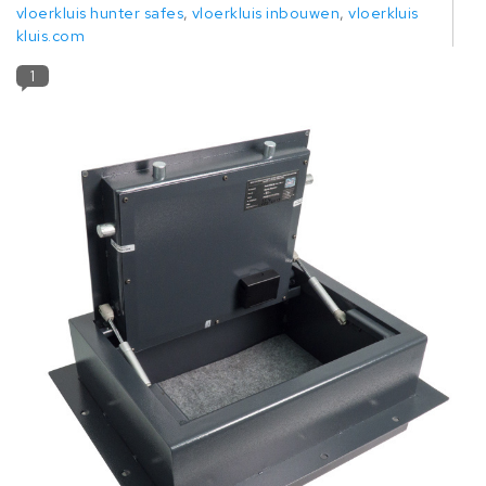
vloerkluis hunter safes
,
vloerkluis inbouwen
,
vloerkluis
kluis.com
1