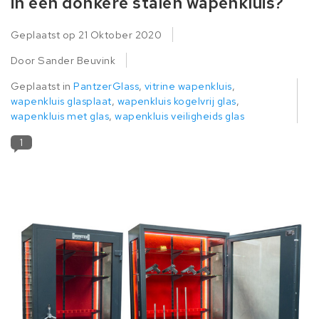
in een donkere stalen wapenkluis?
Geplaatst op
21 Oktober 2020
Door Sander Beuvink
Geplaatst in
PantzerGlass
,
vitrine wapenkluis
,
wapenkluis glasplaat
,
wapenkluis kogelvrij glas
,
wapenkluis met glas
,
wapenkluis veiligheids glas
1