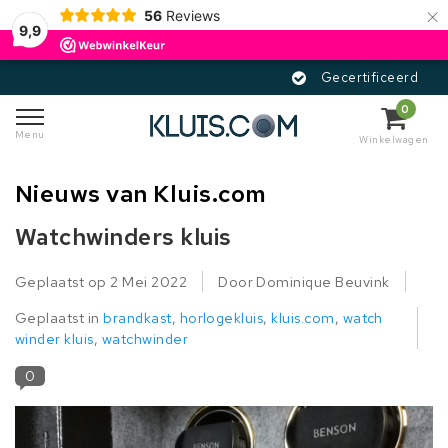
×
56
Reviews
9,9
Gecertificeerd
0
Menu
Winkelwagen
Nieuws van Kluis.com
Watchwinders kluis
Geplaatst op
2 Mei 2022
Door Dominique Beuvink
Geplaatst in
brandkast
,
horlogekluis
,
kluis.com
,
watch
winder kluis
,
watchwinder
0