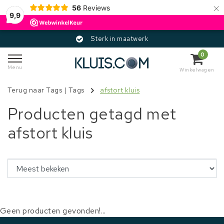
×
56
Reviews
9,9
Sterk in maatwerk
0
Menu
Winkelwagen
Terug naar Tags
|
Tags
afstort kluis
Producten getagd met
afstort kluis
Geen producten gevonden!...