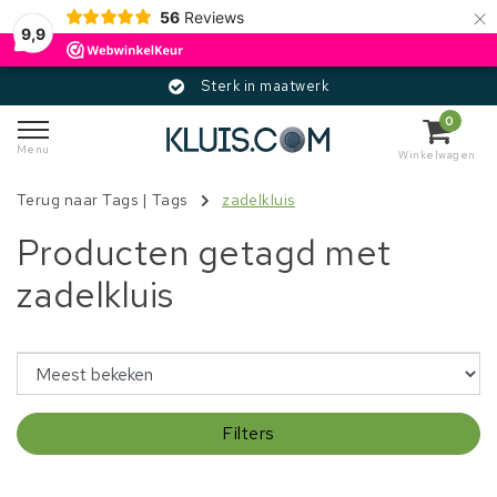
×
56
Reviews
9,9
Sterk in maatwerk
0
Menu
Winkelwagen
Terug naar Tags
|
Tags
zadelkluis
Producten getagd met
zadelkluis
Filters