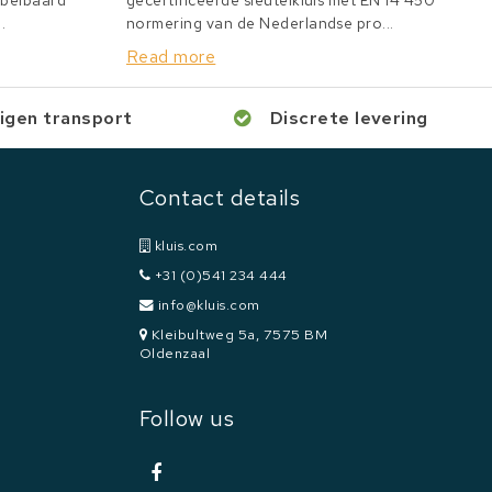
bbelbaard
gecertificeerde sleutelkluis met EN 14 450
.
normering van de Nederlandse pro...
Read more
igen transport
Discrete levering
Contact details
kluis.com
+31 (0)541 234 444
info@kluis.com
Kleibultweg 5a, 7575 BM
Oldenzaal
Follow us