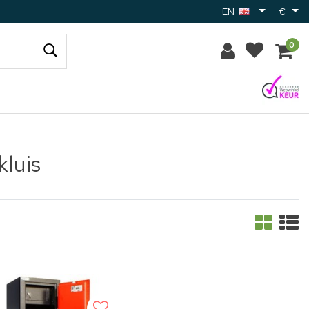
EN
€
0
luis