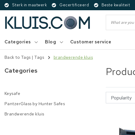
Sterk in maatwerk
Gecertificeerd
Beste kwaliteit
Categories
Blog
Customer service
Back to Tags
|
Tags
brandwerende kluis
Produc
Categories
Keysafe
PantzerGlass by Hunter Safes
Brandwerende kluis