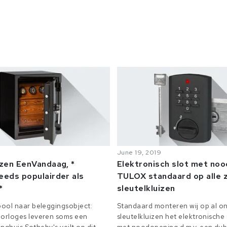
June 19, 2019
izen EenVandaag, *
Elektronisch slot met no
eeds populairder als
TULOX standaard op alle z
*
sleutelkluizen
ool naar beleggingsobject:
Standaard monteren wij op al on
orloges leveren soms een
sleutelkluizen het elektronisch