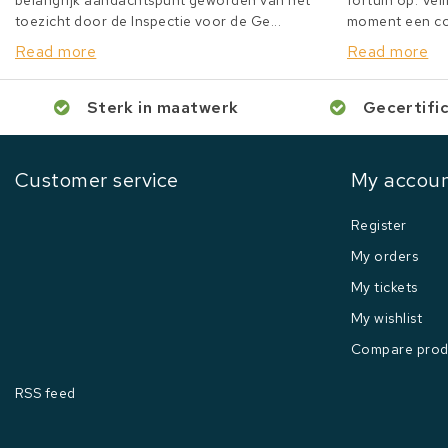
belangrijk aandachtspunt geworden van het
fortuin op. Veil
toezicht door de Inspectie voor de Ge...
moment een col
Read more
Read more
Sterk in maatwerk
Gecertifi
Customer service
My accou
Register
My orders
My tickets
My wishlist
Compare prod
RSS feed