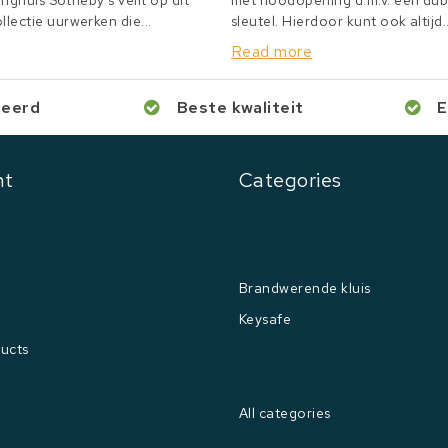
inghuis Sotheby's veilt op dit
met noodopening d.m.v. een du
lectie uurwerken die...
sleutel. Hierdoor kunt ook altijd..
Read more
ceerd
Beste kwaliteit
E
nt
Categories
Brandwerende kluis
Keysafe
ucts
All categories