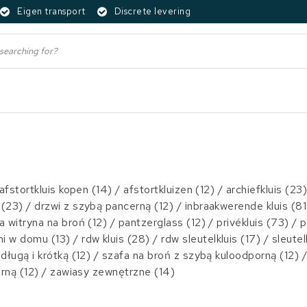
Eigen transport
Discrete levering
afstortkluis kopen
(14)
/
afstortkluizen
(12)
/
archiefkluis
(23
s
(23)
/
drzwi z szybą pancerną
(12)
/
inbraakwerende kluis
(81
a witryna na broń
(12)
/
pantzerglass
(12)
/
privékluis
(73)
/
p
ni w domu
(13)
/
rdw kluis
(28)
/
rdw sleutelkluis
(17)
/
sleutel
 długą i krótką
(12)
/
szafa na broń z szybą kuloodporną
(12)
orną
(12)
/
zawiasy zewnętrzne
(14)