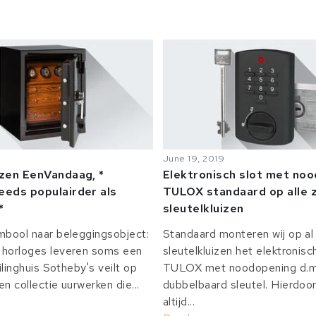
June 19, 2019
izen EenVandaag, *
Elektronisch slot met no
eeds populairder als
TULOX standaard op alle z
*
sleutelkluizen
mbool naar beleggingsobject:
Standaard monteren wij op al 
horloges leveren soms een
sleutelkluizen het elektronisc
ilinghuis Sotheby's veilt op
TULOX met noodopening d.m.
n collectie uurwerken die...
dubbelbaard sleutel. Hierdoor
altijd...