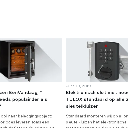
June 19, 2019
izen EenVandaag, *
Elektronisch slot met no
eeds populairder als
TULOX standaard op alle z
*
sleutelkluizen
ool naar beleggingsobject:
Standaard monteren wij op al on
orloges leveren soms een
sleutelkluizen het elektronisch