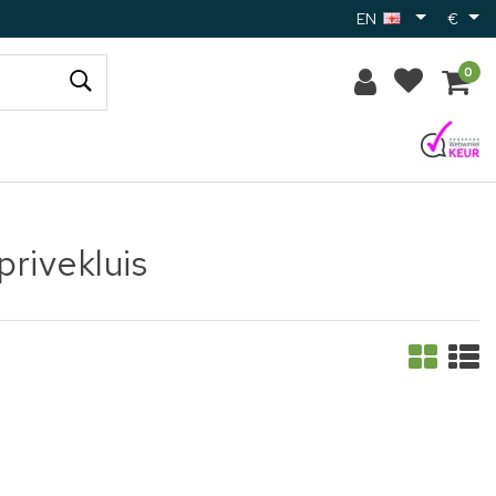
EN
€
0
rivekluis