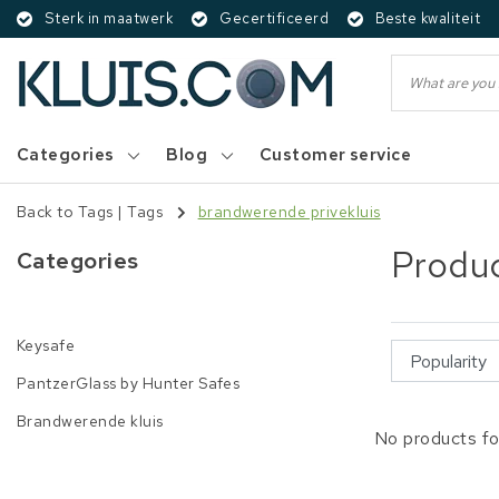
Sterk in maatwerk
Gecertificeerd
Beste kwaliteit
Categories
Blog
Customer service
Back to Tags
|
Tags
brandwerende privekluis
Produc
Categories
Keysafe
PantzerGlass by Hunter Safes
Brandwerende kluis
No products fo