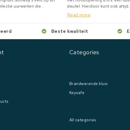
inghuis Sotheby's veilt op dit
met noodopening d.m.v. een du
lectie uurwerken die...
sleutel. Hierdoor kunt ook altijd..
Read more
ceerd
Beste kwaliteit
E
nt
Categories
Brandwerende kluis
Keysafe
ucts
All categories