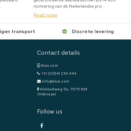
bbelbaard
gecertificeerde sleutelkluis met EN 14 450
.
normering van de Nederlandse pro...
Read more
igen transport
Discrete levering
Contact details
kluis.com
+31 (0)541 234 444
info@kluis.com
Kleibultweg 5a, 7575 BM
Oldenzaal
Follow us