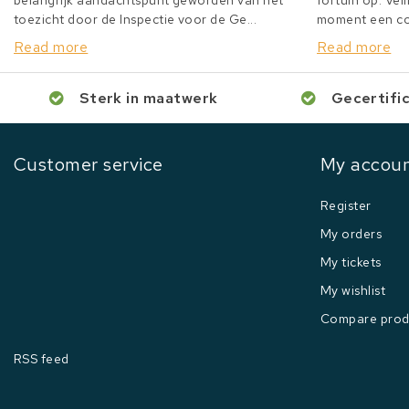
belangrijk aandachtspunt geworden van het
fortuin op. Veil
toezicht door de Inspectie voor de Ge...
moment een col
Read more
Read more
Sterk in maatwerk
Gecertifi
Customer service
My accou
Register
My orders
My tickets
My wishlist
Compare prod
RSS feed