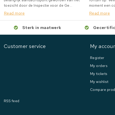
belangrijk aandachtspunt geworden van het
fortuin op. Veil
toezicht door de Inspectie voor de Ge...
moment een col
Read more
Read more
Sterk in maatwerk
Gecertifi
Customer service
My accou
Register
My orders
My tickets
My wishlist
Compare prod
RSS feed