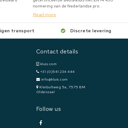
bbelbaard
gecertificeerde sleutelkluis met EN 14 450
.
normering van de Nederlandse pro...
Read more
igen transport
Discrete levering
Contact details
kluis.com
+31 (0)541 234 444
info@kluis.com
Kleibultweg 5a, 7575 BM
Oldenzaal
Follow us