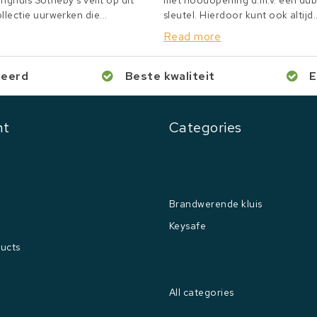
inghuis Sotheby's veilt op dit
met noodopening d.m.v. een du
lectie uurwerken die...
sleutel. Hierdoor kunt ook altijd..
Read more
ceerd
Beste kwaliteit
E
nt
Categories
Brandwerende kluis
Keysafe
ucts
All categories