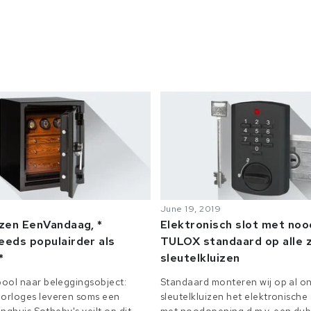
June 19, 2019
izen EenVandaag, *
Elektronisch slot met no
eeds populairder als
TULOX standaard op alle z
*
sleutelkluizen
ool naar beleggingsobject:
Standaard monteren wij op al on
orloges leveren soms een
sleutelkluizen het elektronisch