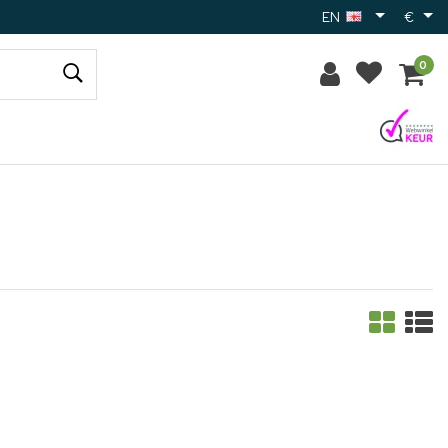
EN
€
0