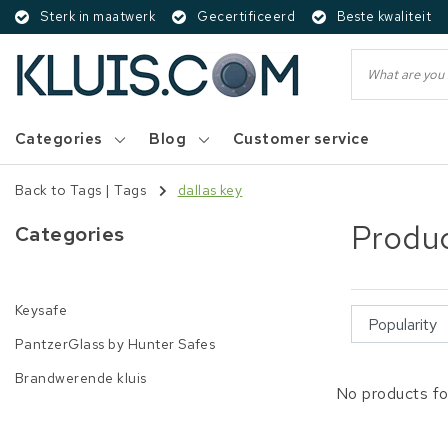
Sterk in maatwerk
Gecertificeerd
Beste kwaliteit
Categories
Blog
Customer service
Back to Tags
|
Tags
dallas key
Produc
Categories
Keysafe
PantzerGlass by Hunter Safes
Brandwerende kluis
No products fo