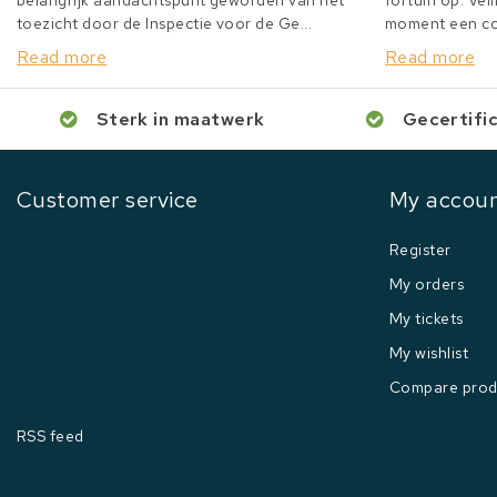
belangrijk aandachtspunt geworden van het
fortuin op. Veil
toezicht door de Inspectie voor de Ge...
moment een col
Read more
Read more
Sterk in maatwerk
Gecertifi
Customer service
My accou
Register
My orders
My tickets
My wishlist
Compare prod
RSS feed