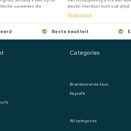
inghuis Sotheby's veilt op dit
met noodopening d.m.v. een du
lectie uurwerken die...
sleutel. Hierdoor kunt ook altijd..
Read more
ceerd
Beste kwaliteit
E
nt
Categories
Brandwerende kluis
Keysafe
ucts
All categories