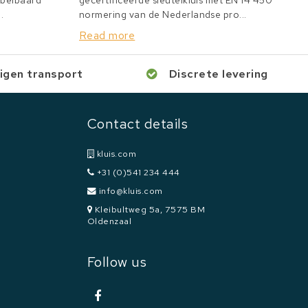
bbelbaard
gecertificeerde sleutelkluis met EN 14 450
.
normering van de Nederlandse pro...
Read more
igen transport
Discrete levering
Contact details
kluis.com
+31 (0)541 234 444
info@kluis.com
Kleibultweg 5a, 7575 BM
Oldenzaal
Follow us