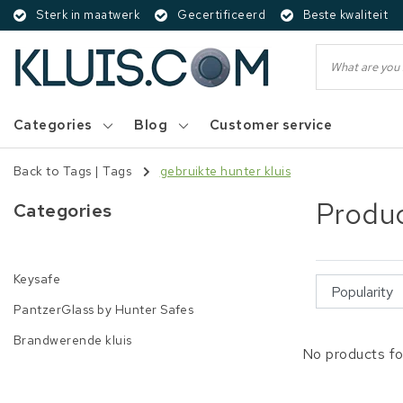
Sterk in maatwerk
Gecertificeerd
Beste kwaliteit
Categories
Blog
Customer service
Back to Tags
|
Tags
gebruikte hunter kluis
Produc
Categories
Keysafe
PantzerGlass by Hunter Safes
Brandwerende kluis
No products fo