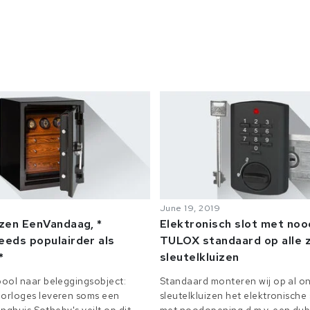
June 19, 2019
izen EenVandaag, *
Elektronisch slot met no
eeds populairder als
TULOX standaard op alle z
*
sleutelkluizen
ool naar beleggingsobject:
Standaard monteren wij op al on
orloges leveren soms een
sleutelkluizen het elektronisch