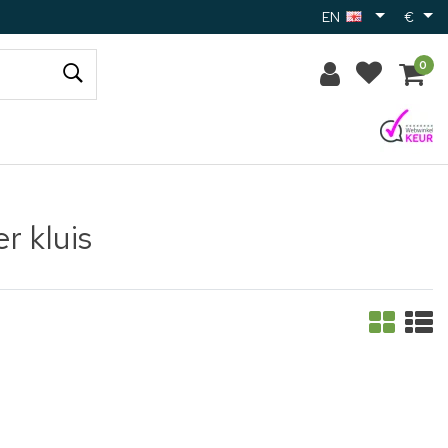
EN
€
0
r kluis