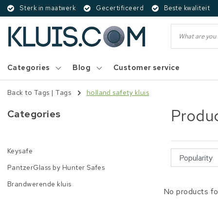
Sterk in maatwerk
Gecertificeerd
Beste kwaliteit
Categories
Blog
Customer service
Back to Tags
|
Tags
holland safety kluis
Produc
Categories
Keysafe
PantzerGlass by Hunter Safes
Brandwerende kluis
No products fo