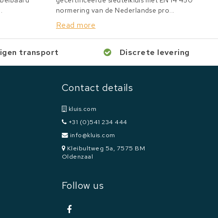
bbelbaard
gecertificeerde sleutelkluis met EN 14 450
.
normering van de Nederlandse pro...
Read more
igen transport
Discrete levering
Contact details
kluis.com
+31 (0)541 234 444
info@kluis.com
Kleibultweg 5a, 7575 BM
Oldenzaal
Follow us