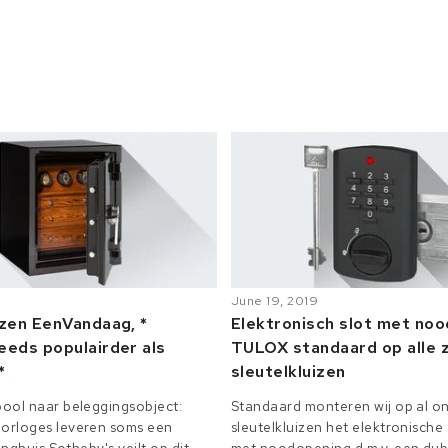
June 19, 2019
izen EenVandaag, *
Elektronisch slot met no
eeds populairder als
TULOX standaard op alle z
*
sleutelkluizen
ool naar beleggingsobject:
Standaard monteren wij op al on
orloges leveren soms een
sleutelkluizen het elektronisch