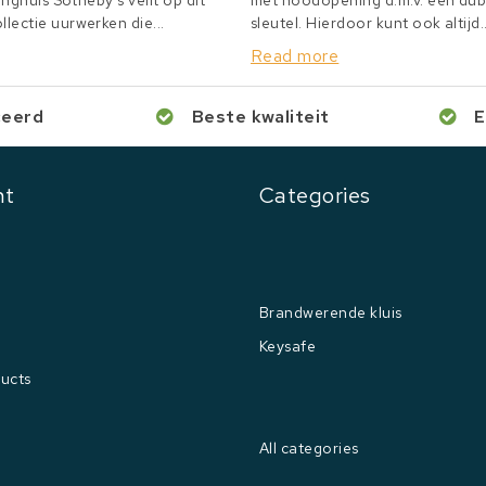
inghuis Sotheby's veilt op dit
met noodopening d.m.v. een du
lectie uurwerken die...
sleutel. Hierdoor kunt ook altijd..
Read more
ceerd
Beste kwaliteit
E
nt
Categories
Brandwerende kluis
Keysafe
ucts
All categories