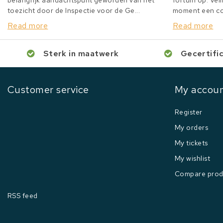
belangrijk aandachtspunt geworden van het
fortuin op. Veil
toezicht door de Inspectie voor de Ge...
moment een col
Read more
Read more
Sterk in maatwerk
Gecertifi
Customer service
My accou
Register
My orders
My tickets
My wishlist
Compare prod
RSS feed