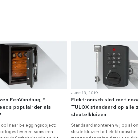
June 19, 2019
izen EenVandaag, *
Elektronisch slot met no
eeds populairder als
TULOX standaard op alle z
*
sleutelkluizen
ool naar beleggingsobject:
Standaard monteren wij op al on
orloges leveren soms een
sleutelkluizen het elektronisch