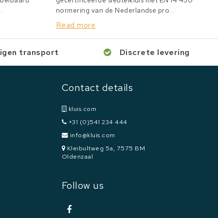
bbelbaard
gecertificeerde sleutelkluis met EN 14 450
.
normering van de Nederlandse pro...
Read more
igen transport
Discrete levering
Contact details
kluis.com
+31 (0)541 234 444
info@kluis.com
Kleibultweg 5a, 7575 BM
Oldenzaal
Follow us