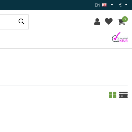
EN
€
0