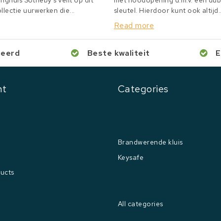
inghuis Sotheby's veilt op dit
met noodopening d.m.v. een du
lectie uurwerken die...
sleutel. Hierdoor kunt ook altijd..
Read more
ceerd
Beste kwaliteit
E
nt
Categories
Brandwerende kluis
Keysafe
ucts
All categories