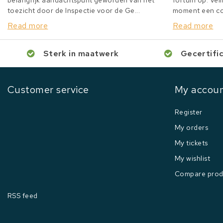
belangrijk aandachtspunt geworden van het
fortuin op. Veil
toezicht door de Inspectie voor de Ge...
moment een col
Read more
Read more
Sterk in maatwerk
Gecertifi
Customer service
My accou
Register
My orders
My tickets
My wishlist
Compare prod
RSS feed