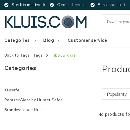
Sterk in maatwerk
Gecertificeerd
Beste kwaliteit
Categories
Blog
Customer service
Back to Tags
|
Tags
inbouw kluis
Produc
Categories
Keysafe
PantzerGlass by Hunter Safes
Brandwerende kluis
No products fo