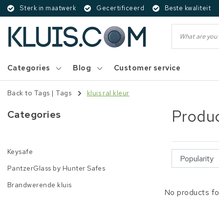
Sterk in maatwerk
Gecertificeerd
Beste kwaliteit
Categories
Blog
Customer service
Back to Tags
|
Tags
kluis ral kleur
Produc
Categories
Keysafe
PantzerGlass by Hunter Safes
Brandwerende kluis
No products fo