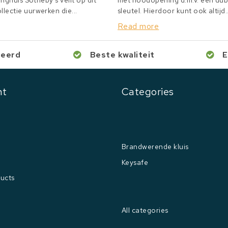
inghuis Sotheby's veilt op dit
met noodopening d.m.v. een du
lectie uurwerken die...
sleutel. Hierdoor kunt ook altijd..
Read more
ceerd
Beste kwaliteit
E
nt
Categories
Brandwerende kluis
Keysafe
ucts
All categories