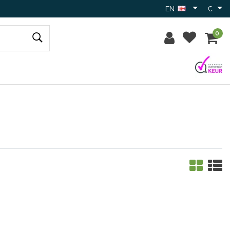
EN
€
0