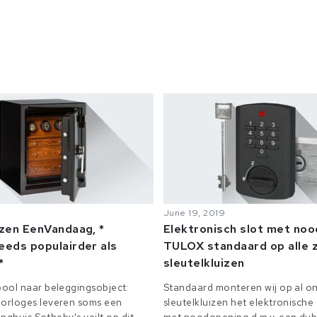
June 19, 2019
izen EenVandaag, *
Elektronisch slot met no
eeds populairder als
TULOX standaard op alle z
*
sleutelkluizen
ool naar beleggingsobject:
Standaard monteren wij op al on
orloges leveren soms een
sleutelkluizen het elektronisch