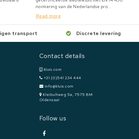
bbelbaard
gecertificeerde sleutelkluis met EN 14 450
.
normering van de Nederlandse pro...
Read more
igen transport
Discrete levering
Contact details
kluis.com
+31 (0)541 234 444
info@kluis.com
Kleibultweg 5a, 7575 BM
Oldenzaal
Follow us