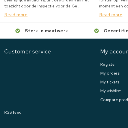
belangrijk aandachtspunt geworden van het
fortuin op. Veil
toezicht door de Inspectie voor de Ge...
moment een col
Read more
Read more
Sterk in maatwerk
Gecertifi
Customer service
My accou
Register
My orders
My tickets
My wishlist
Compare prod
RSS feed