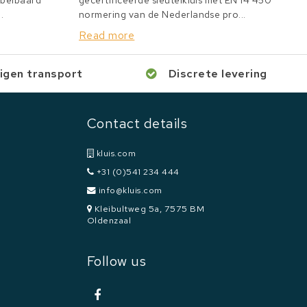
bbelbaard
gecertificeerde sleutelkluis met EN 14 450
.
normering van de Nederlandse pro...
Read more
igen transport
Discrete levering
Contact details
kluis.com
+31 (0)541 234 444
info@kluis.com
Kleibultweg 5a, 7575 BM
Oldenzaal
Follow us