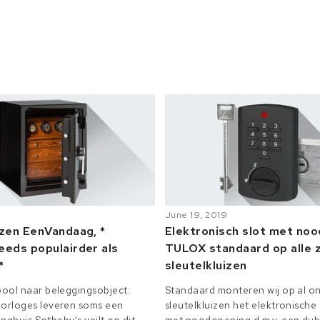
June 19, 2019
izen EenVandaag, *
Elektronisch slot met no
eeds populairder als
TULOX standaard op alle z
*
sleutelkluizen
ool naar beleggingsobject:
Standaard monteren wij op al on
orloges leveren soms een
sleutelkluizen het elektronisch