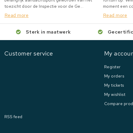
belangrijk aandachtspunt geworden van het
fortuin op. Veil
toezicht door de Inspectie voor de Ge...
moment een col
Read more
Read more
Sterk in maatwerk
Gecertifi
Customer service
My accou
Register
My orders
My tickets
My wishlist
Compare prod
RSS feed