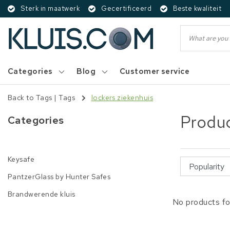
Sterk in maatwerk
Gecertificeerd
Beste kwaliteit
Categories
Blog
Customer service
Back to Tags
|
Tags
lockers ziekenhuis
Produc
Categories
Keysafe
PantzerGlass by Hunter Safes
Brandwerende kluis
No products fo