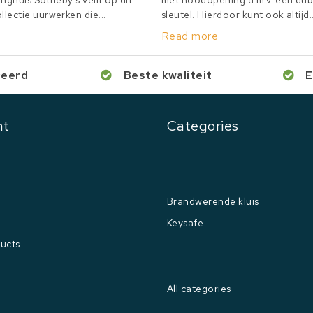
inghuis Sotheby's veilt op dit
met noodopening d.m.v. een du
lectie uurwerken die...
sleutel. Hierdoor kunt ook altijd..
Read more
ceerd
Beste kwaliteit
E
nt
Categories
Brandwerende kluis
Keysafe
ucts
All categories