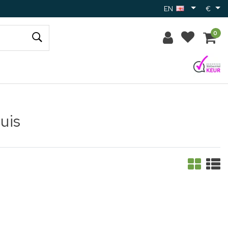
EN
€
0
uis