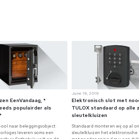
June 19, 2019
izen EenVandaag, *
Elektronisch slot met no
eeds populairder als
TULOX standaard op alle z
*
sleutelkluizen
ool naar beleggingsobject:
Standaard monteren wij op al on
orloges leveren soms een
sleutelkluizen het elektronisch