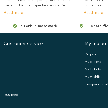
belangrijk aandachtspunt geworden van het
fortuin op. Veil
toezicht door de Inspectie voor de Ge...
moment een col
Read more
Read more
Sterk in maatwerk
Gecertifi
Customer service
My accou
Register
My orders
My tickets
My wishlist
Compare prod
RSS feed