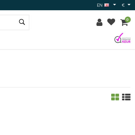
EN
€
0