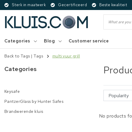
Sterk in maatwerk
Gecertificeerd
Beste kwaliteit
Categories
Blog
Customer service
Back to Tags
|
Tags
multi vuur grill
Produc
Categories
Keysafe
PantzerGlass by Hunter Safes
Brandwerende kluis
No products fo