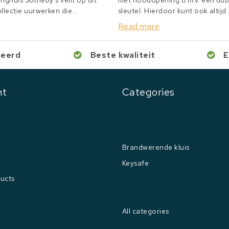
inghuis Sotheby's veilt op dit
met noodopening d.m.v. een du
lectie uurwerken die...
sleutel. Hierdoor kunt ook altijd..
Read more
ceerd
Beste kwaliteit
E
nt
Categories
Brandwerende kluis
Keysafe
ucts
All categories