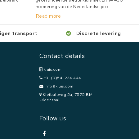
bbelbaard
gecertificeerde sleutelkluis met EN 14 450
.
normering van de Nederlandse pro...
Read more
igen transport
Discrete levering
Contact details
kluis.com
+31 (0)541 234 444
info@kluis.com
Kleibultweg 5a, 7575 BM
Oldenzaal
Follow us