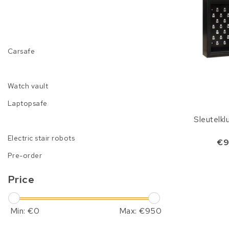
Carsafe
Watch vault
Laptopsafe
Sleutelk
Electric stair robots
€9
Pre-order
Price
Min: €
0
Max: €
950