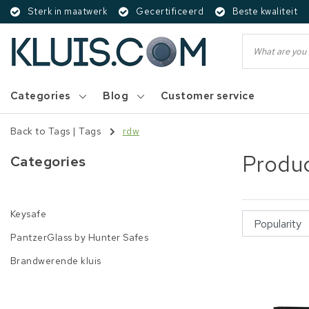
Sterk in maatwerk
Gecertificeerd
Beste kwaliteit
Categories
Blog
Customer service
Back to Tags
|
Tags
rdw
Produc
Categories
Keysafe
PantzerGlass by Hunter Safes
Brandwerende kluis