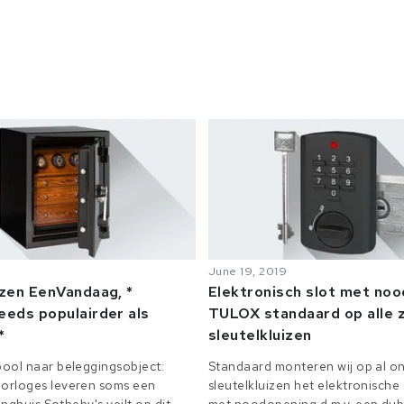
June 19, 2019
izen EenVandaag, *
Elektronisch slot met no
eeds populairder als
TULOX standaard op alle z
*
sleutelkluizen
ool naar beleggingsobject:
Standaard monteren wij op al on
orloges leveren soms een
sleutelkluizen het elektronisch