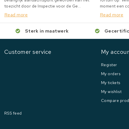
belangrijk aandachtspunt geworden van het
fortuin op. Veil
toezicht door de Inspectie voor de Ge...
moment een col
Read more
Read more
Sterk in maatwerk
Gecertifi
Customer service
My accou
Register
My orders
My tickets
My wishlist
Compare prod
RSS feed