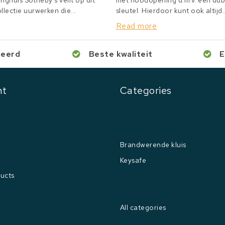
inghuis Sotheby's veilt op dit
met noodopening d.m.v. een du
lectie uurwerken die...
sleutel. Hierdoor kunt ook altijd..
Read more
ceerd
Beste kwaliteit
E
nt
Categories
Brandwerende kluis
Keysafe
ucts
All categories