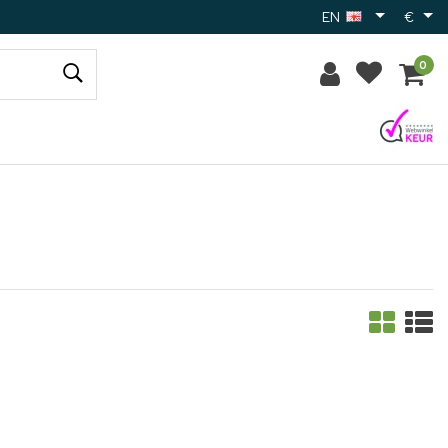
EN
€
0