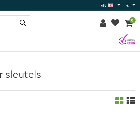
EN
€
0
 sleutels