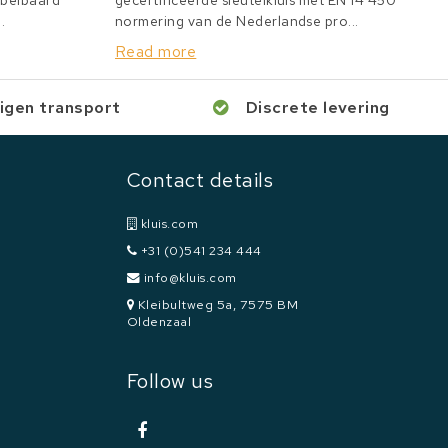
bbelbaard
gecertificeerde sleutelkluis met EN 14 450
.
normering van de Nederlandse pro...
Read more
igen transport
Discrete levering
Contact details
kluis.com
+31 (0)541 234 444
info@kluis.com
Kleibultweg 5a, 7575 BM
Oldenzaal
Follow us