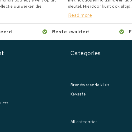
inghuis Sotheby's veilt op dit
met noodopening d.m.v. een du
lectie uurwerken die...
sleutel. Hierdoor kunt ook altijd..
Read more
ceerd
Beste kwaliteit
E
nt
Categories
Brandwerende kluis
Keysafe
ucts
All categories