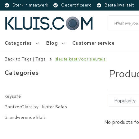
Sterk in maatwerk
Gecertificeerd
Beste kwaliteit
Categories
Blog
Customer service
Back to Tags
|
Tags
sleutelkast voor sleutels
Produc
Categories
Keysafe
PantzerGlass by Hunter Safes
Brandwerende kluis
No products fo