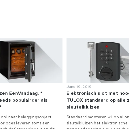
June 19, 2019
izen EenVandaag, *
Elektronisch slot met no
eeds populairder als
TULOX standaard op alle z
*
sleutelkluizen
ool naar beleggingsobject:
Standaard monteren wij op al on
orloges leveren soms een
sleutelkluizen het elektronisch