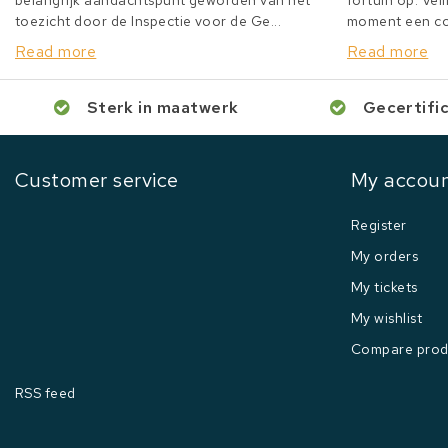
belangrijk aandachtspunt geworden van het
fortuin op. Veil
toezicht door de Inspectie voor de Ge...
moment een col
Read more
Read more
Sterk in maatwerk
Gecertifi
Customer service
My accou
Register
My orders
My tickets
My wishlist
Compare prod
RSS feed