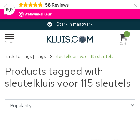
×
56
Reviews
9,9
Sterk in maatwerk
0
Menu
Cart
Back to Tags
|
Tags
sleutelkluis voor 115 sleutels
Products tagged with
sleutelkluis voor 115 sleutels