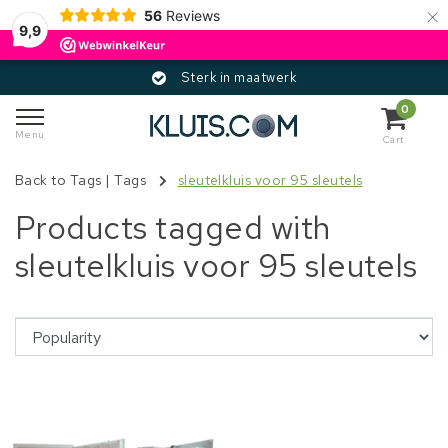
×
56
Reviews
9,9
Sterk in maatwerk
0
Menu
Cart
Back to Tags
|
Tags
sleutelkluis voor 95 sleutels
Products tagged with
sleutelkluis voor 95 sleutels