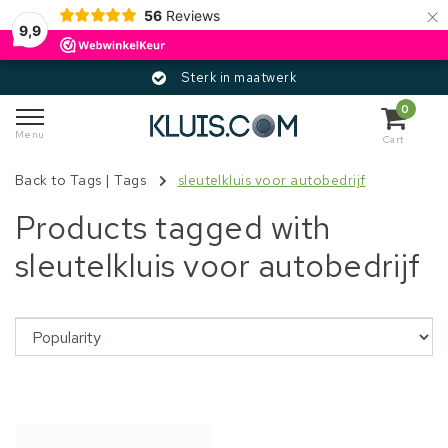
×
56
Reviews
9,9
Sterk in maatwerk
0
Menu
Cart
Back to Tags
|
Tags
sleutelkluis voor autobedrijf
Products tagged with
sleutelkluis voor autobedrijf