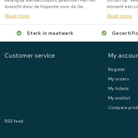
belangrijk aandachtspunt geworden van het
fortuin op. Veil
toezicht door de Inspectie voor de Ge...
moment een col
Read more
Read more
Sterk in maatwerk
Gecertifi
Customer service
My accou
Register
My orders
My tickets
My wishlist
Compare prod
RSS feed