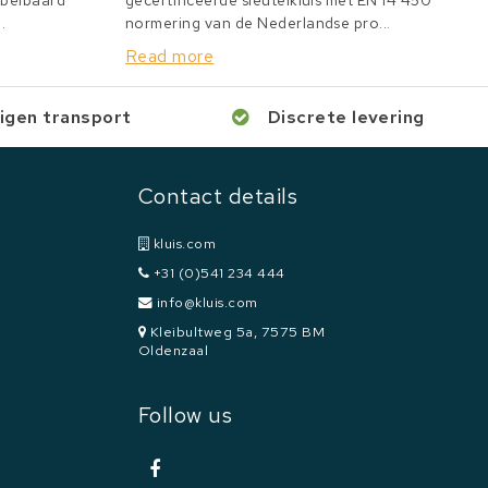
bbelbaard
gecertificeerde sleutelkluis met EN 14 450
.
normering van de Nederlandse pro...
Read more
igen transport
Discrete levering
Contact details
kluis.com
+31 (0)541 234 444
info@kluis.com
Kleibultweg 5a, 7575 BM
Oldenzaal
Follow us