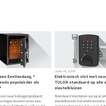
June 19, 2019
izen EenVandaag, *
Elektronisch slot met no
eeds populairder als
TULOX standaard op alle z
*
sleutelkluizen
ool naar beleggingsobject:
Standaard monteren wij op al on
orloges leveren soms een
sleutelkluizen het elektronisch