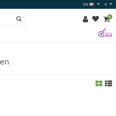
EN
€
0
ten