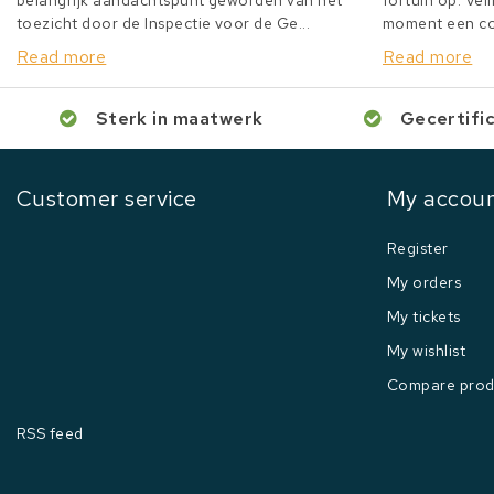
belangrijk aandachtspunt geworden van het
fortuin op. Veil
toezicht door de Inspectie voor de Ge...
moment een col
Read more
Read more
Sterk in maatwerk
Gecertifi
Customer service
My accou
Register
My orders
My tickets
My wishlist
Compare prod
RSS feed