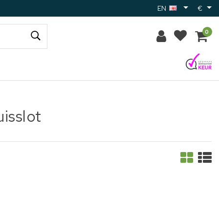
EN
€
0
isslot