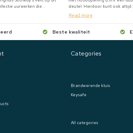
inghuis Sotheby's veilt op dit
met noodopening d.m.v. een du
lectie uurwerken die...
sleutel. Hierdoor kunt ook altijd..
Read more
ceerd
Beste kwaliteit
E
nt
Categories
Brandwerende kluis
Keysafe
ucts
All categories