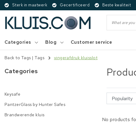
Sterk in maatwerk
Gecertificeerd
Beste kwaliteit
Categories
Blog
Customer service
Back to Tags
|
Tags
vingerafdruk kluisslot
Produc
Categories
Keysafe
PantzerGlass by Hunter Safes
Brandwerende kluis
No products fo