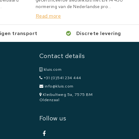
bbelbaard
gecertificeerde sleutelkluis met EN 14 450
.
normering van de Nederlandse pro...
Read more
igen transport
Discrete levering
Contact details
kluis.com
+31 (0)541 234 444
info@kluis.com
Kleibultweg 5a, 7575 BM
Oldenzaal
Follow us