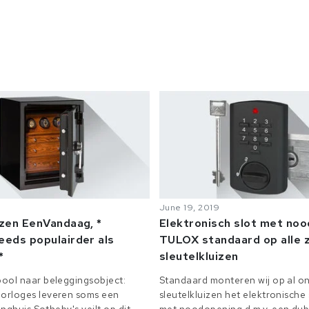
June 19, 2019
izen EenVandaag, *
Elektronisch slot met no
eeds populairder als
TULOX standaard op alle z
*
sleutelkluizen
ool naar beleggingsobject:
Standaard monteren wij op al on
orloges leveren soms een
sleutelkluizen het elektronisch