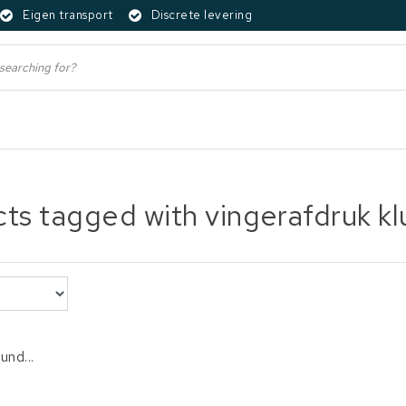
Eigen transport
Discrete levering
ts tagged with vingerafdruk klu
und...