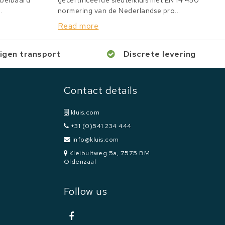
bbelbaard
gecertificeerde sleutelkluis met EN 14 450
.
normering van de Nederlandse pro...
Read more
igen transport
Discrete levering
Contact details
kluis.com
+31 (0)541 234 444
info@kluis.com
Kleibultweg 5a, 7575 BM
Oldenzaal
Follow us