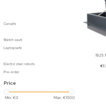
Carsafe
Watch vault
Laptopsafe
1825 F
Electric stair robots
€1
Pre-order
Price
Min: €
0
Max: €
1500