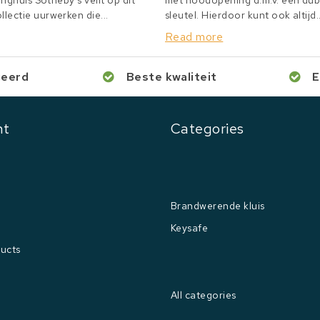
inghuis Sotheby's veilt op dit
met noodopening d.m.v. een du
lectie uurwerken die...
sleutel. Hierdoor kunt ook altijd..
Read more
ceerd
Beste kwaliteit
E
nt
Categories
Brandwerende kluis
Keysafe
ucts
All categories