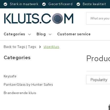
Sterk in maatwerk
Gecertificeerd
Beste kwaliteit
Categories
Blog
Customer service
Back to Tags
|
Tags
vloerkluis
Produc
Categories
Keysafe
PantzerGlass by Hunter Safes
Brandwerende kluis