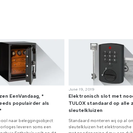
June 19, 2019
izen EenVandaag, *
Elektronisch slot met no
eeds populairder als
TULOX standaard op alle z
*
sleutelkluizen
ool naar beleggingsobject:
Standaard monteren wij op al on
orloges leveren soms een
sleutelkluizen het elektronisch