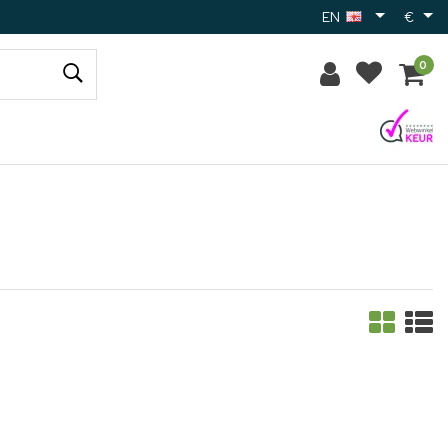
EN
€
0