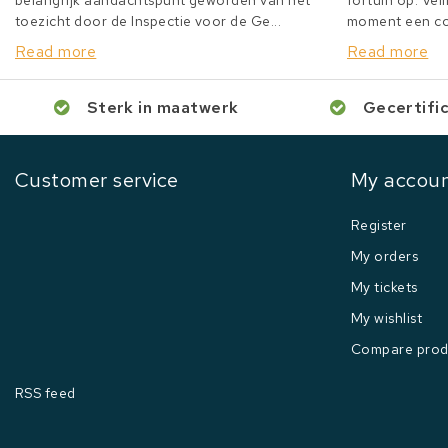
belangrijk aandachtspunt geworden van het
fortuin op. Veil
toezicht door de Inspectie voor de Ge...
moment een col
Read more
Read more
Sterk in maatwerk
Gecertifi
Customer service
My accou
Register
My orders
My tickets
My wishlist
Compare prod
RSS feed