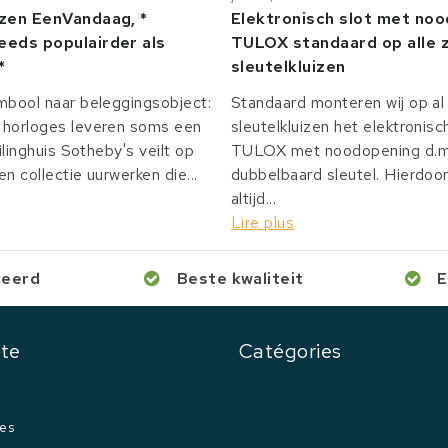
izen EenVandaag, *
Elektronisch slot met no
eeds populairder als
TULOX standaard op alle z
*
sleutelkluizen
mbool naar beleggingsobject:
Standaard monteren wij op al 
horloges leveren soms een
sleutelkluizen het elektronisc
ilinghuis Sotheby's veilt op
TULOX met noodopening d.m.
n collectie uurwerken die...
dubbelbaard sleutel. Hierdoor
altijd...
Lire plus
ceerd
Beste kwaliteit
E
te
Catégories
es