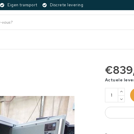
Eigen transport
Discrete levering
€839
Actuele leve