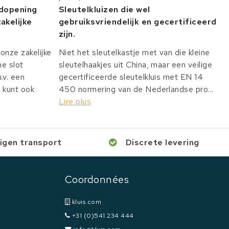
odopening
Sleutelkluizen die wel
akelijke
gebruiksvriendelijk en gecertificeerd
zijn.
onze zakelijke
Niet het sleutelkastje met van die kleine
he slot
sleutelhaakjes uit China, maar een veilige
v. een
gecertificeerde sleutelkluis met EN 14
 kunt ook
450 normering van de Nederlandse pro...
Lire plus
igen transport
Discrete levering
Coordonnées
kluis.com
+31 (0)541 234 444