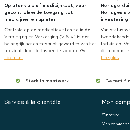
Opiatenkluis of medicijnkast, voor
Horloge klu
gecontroleerde toegang tot
Horloges st
medicijnen en opiaten
investering 
Controle op de medicatieveiligheid in de
Van statussy
Verpleging en Verzorging (V & V) is een
tweedehands 
belangrijk aandachtspunt geworden van het
fortuin op. Ve
toezicht door de Inspectie voor de Ge...
dit moment ee
Lire plus
Lire plus
Sterk in maatwerk
Gecertifi
Service à la clientèle
Mon comp
S'inscrire
Mes command