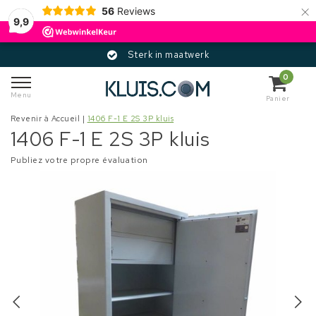
×
56
Reviews
9,9
Sterk in maatwerk
0
Menu
Panier
Revenir à Accueil
|
1406 F-1 E 2S 3P kluis
1406 F-1 E 2S 3P kluis
Publiez votre propre évaluation