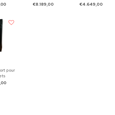
ux
PantzerGlass
,00
€8.189,00
€4.649,00
ort pour
ets
,00