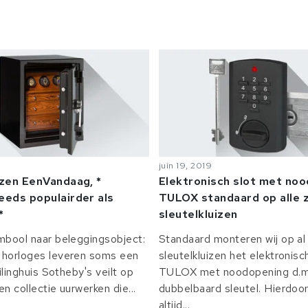
juin 19, 2019
izen EenVandaag, *
Elektronisch slot met no
eeds populairder als
TULOX standaard op alle z
*
sleutelkluizen
mbool naar beleggingsobject:
Standaard monteren wij op al 
horloges leveren soms een
sleutelkluizen het elektronisc
ilinghuis Sotheby's veilt op
TULOX met noodopening d.m.
n collectie uurwerken die...
dubbelbaard sleutel. Hierdoor
altijd...