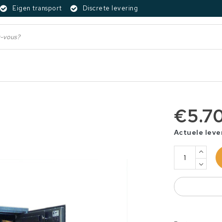
Eigen transport
Discrete levering
€5.7
Actuele leve