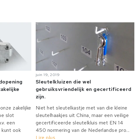
juin 19, 2019
odopening
Sleutelkluizen die wel
akelijke
gebruiksvriendelijk en gecertificeerd
zijn.
onze zakelijke
Niet het sleutelkastje met van die kleine
he slot
sleutelhaakjes uit China, maar een veilige
v. een
gecertificeerde sleutelkluis met EN 14
 kunt ook
450 normering van de Nederlandse pro...
Lire plus