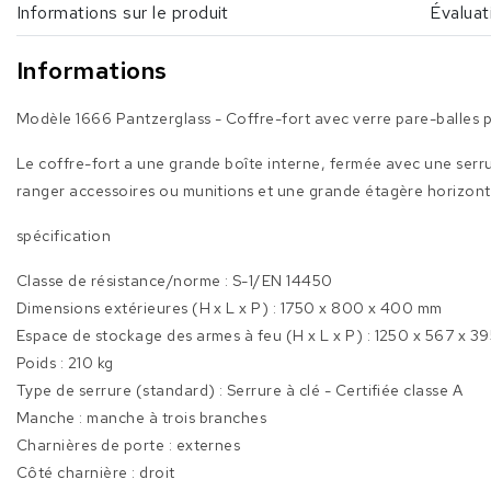
Informations sur le produit
Évaluat
Informations
Modèle 1666 Pantzerglass - Coffre-fort avec verre pare-balles p
Le coffre-fort a une grande boîte interne, fermée avec une serrur
ranger accessoires ou munitions et une grande étagère horizonta
spécification
Classe de résistance/norme : S-1/EN 14450
Dimensions extérieures (H x L x P) : 1750 x 800 x 400 mm
Espace de stockage des armes à feu (H x L x P) : 1250 x 567 x 3
Poids : 210 kg
Type de serrure (standard) : Serrure à clé - Certifiée classe A
Manche : manche à trois branches
Charnières de porte : externes
Côté charnière : droit