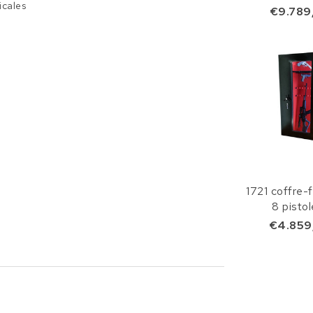
icales
latéra
€9.789
l
1721 coffre-f
8 pistol
€4.859