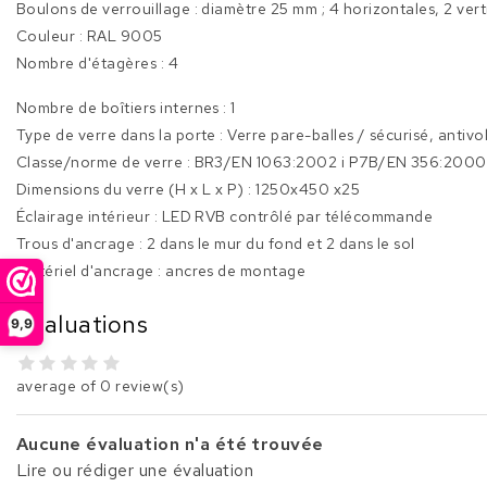
Boulons de verrouillage : diamètre 25 mm ; 4 horizontales, 2 vert
Couleur : RAL 9005
Nombre d'étagères : 4
Nombre de boîtiers internes : 1
Type de verre dans la porte : Verre pare-balles / sécurisé, antivo
Classe/norme de verre : BR3/EN 1063:2002 i P7B/EN 356:2000
Dimensions du verre (H x L x P) : 1250x450 x25
Éclairage intérieur : LED RVB contrôlé par télécommande
Trous d'ancrage : 2 dans le mur du fond et 2 dans le sol
Matériel d'ancrage : ancres de montage
Évaluations
9,9
average of 0 review(s)
Aucune évaluation n'a été trouvée
Lire ou rédiger une évaluation