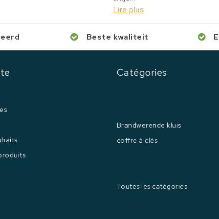
Lire plus
ceerd
Beste kwaliteit
E
te
Catégories
es
Brandwerende kluis
uhaits
coffre à clés
produits
Toutes les catégories