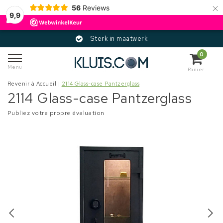
×
56
Reviews
9,9
Sterk in maatwerk
0
Menu
Panier
Revenir à Accueil
|
2114 Glass-case Pantzerglass
2114 Glass-case Pantzerglass
Publiez votre propre évaluation