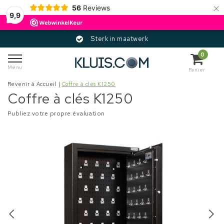
×
56
Reviews
9,9
Sterk in maatwerk
0
Menu
Panier
Revenir à Accueil
|
Coffre à clés K1250
Coffre à clés K1250
Publiez votre propre évaluation