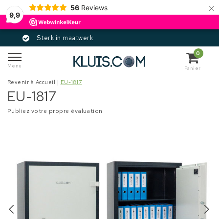
×
56
Reviews
9,9
k in maatwerk
Gecer
0
Menu
Panier
Revenir à Accueil
|
EU-1817
EU-1817
Publiez votre propre évaluation