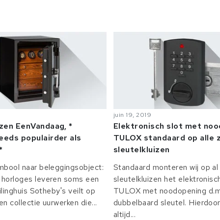
juin 19, 2019
izen EenVandaag, *
Elektronisch slot met no
eeds populairder als
TULOX standaard op alle z
*
sleutelkluizen
mbool naar beleggingsobject:
Standaard monteren wij op al 
horloges leveren soms een
sleutelkluizen het elektronisc
ilinghuis Sotheby's veilt op
TULOX met noodopening d.m.
n collectie uurwerken die...
dubbelbaard sleutel. Hierdoor
altijd...