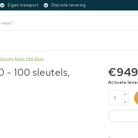
Eigen transport
Discrete levering
bovag kluis, rdw kluis
€949
 - 100 sleutels,
Actuele leve