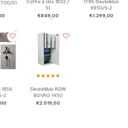
Coffre à clés 1802 /
1795 Sleutelkluis
 K700/S1
S1
K950/S-2
00
€849,00
€1.299,00
s 1856
Sleutelkluis RDW
S-2
BOVAG 1450
,00
€2.019,00