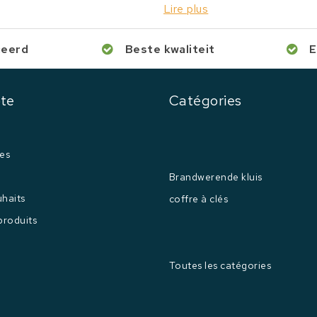
Lire plus
ceerd
Beste kwaliteit
E
te
Catégories
es
Brandwerende kluis
uhaits
coffre à clés
produits
Toutes les catégories