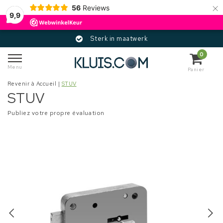
×
56
Reviews
9,9
Sterk in maatwerk
0
Menu
Panier
Revenir à Accueil
|
STUV
STUV
Publiez votre propre évaluation