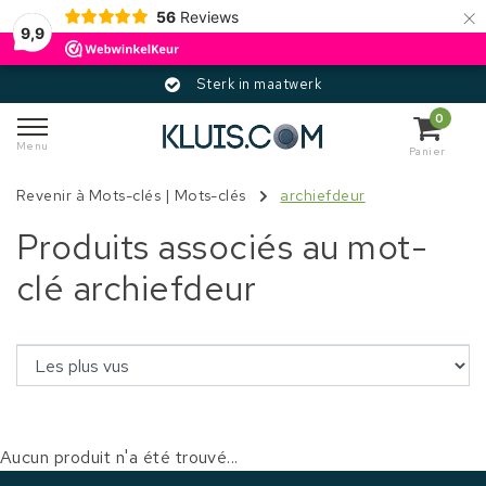
×
56
Reviews
9,9
Sterk in maatwerk
0
Menu
Panier
Revenir à Mots-clés
|
Mots-clés
archiefdeur
Produits associés au mot-
clé archiefdeur
Aucun produit n'a été trouvé...