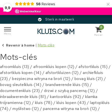
×
56
Reviews
9,9
Sterk in maatwerk
0
Menu
Panier
Revenir à home
|
Mots-clés
Mots-clés
afroomkluis
(13)
/
afroomkluis kopen
(12)
/
afstortkluis
(15)
/
afstortkluis kopen
(14)
/
afstortkluizen
(12)
/
archiefkluis
(23)
/
bezpieczna witryna na broń
(12)
/
bovag kluis
(21)
/
bovag sleutelkluis
(14)
/
brandwerende kluis
(15)
/
documentenkluis
(23)
/
drzwi z szybą pancerną
(12)
/
inbraakwerende kluis
(81)
/
kantoorkluis
(92)
/
klamka
trójramienna
(12)
/
kluis
(78)
/
kluis kopen
(43)
/
laptopkluis
(74)
/
myślistwo
(12)
/
pancerna witryna na broń
(12)
/