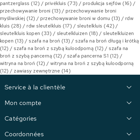
pantzerglass
(12)
/
privékluis
(73)
/
produkcja sejfów
(16)
/
przechowywanie broni
(13)
/
przechowywanie broni
myśliwskiej
(12)
/
przechowywanie broni w domu
(13)
/
rdw
kluis
(28)
/
rdw sleutelkluis
(17)
/
sleutelkluis
(42)
/
sleutelkluis kopen
(33)
/
sleutelkluizen
(18)
/
sleutelkluizen
kopen
(13)
/
szafa na broń
(13)
/
szafa na broń długą i krótką
(12)
/
szafa na broń z szybą kuloodporną
(12)
/
szafa na
broń z szybą pancerną
(12)
/
szafa pancerna S1
(12)
/
witryna na broń
(12)
/
witryna na broń z szybą kuloodporną
(12)
/
zawiasy zewnętrzne
(14)
Service à la clientèle
Mon compte
Catégories
Coordonnées