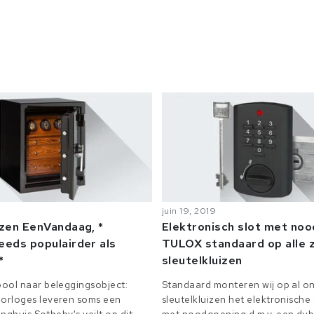
juin 19, 2019
izen EenVandaag, *
Elektronisch slot met no
eeds populairder als
TULOX standaard op alle z
*
sleutelkluizen
ool naar beleggingsobject:
Standaard monteren wij op al on
orloges leveren soms een
sleutelkluizen het elektronisch