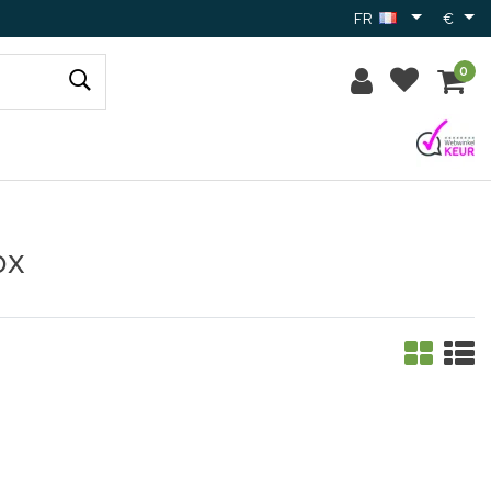
FR
€
0
ox