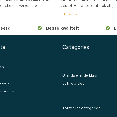
inghuis Sotheby's veilt op dit
met noodopening d.m.v. een du
lectie uurwerken die...
sleutel. Hierdoor kunt ook altijd..
Lire plus
ceerd
Beste kwaliteit
E
te
Catégories
es
Brandwerende kluis
uhaits
coffre à clés
produits
Toutes les catégories