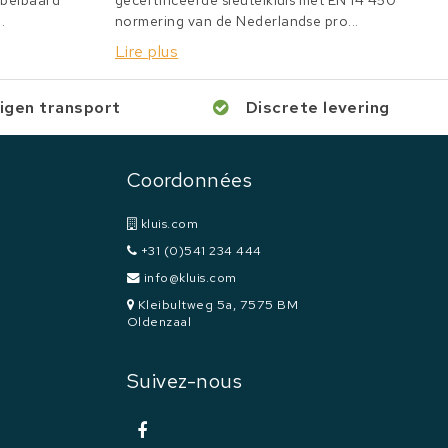
bbelbaard
gecertificeerde sleutelkluis met EN 14 450
.
normering van de Nederlandse pro...
Lire plus
igen transport
Discrete levering
Coordonnées
kluis.com
+31 (0)541 234 444
info@kluis.com
Kleibultweg 5a, 7575 BM
Oldenzaal
Suivez-nous