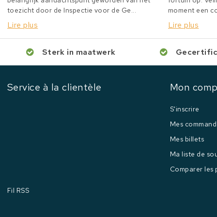
belangrijk aandachtspunt geworden van het
fortuin op. Veil
toezicht door de Inspectie voor de Ge...
moment een col
Lire plus
Lire plus
Sterk in maatwerk
Gecertifi
Service à la clientèle
Mon comp
S'inscrire
Mes command
Mes billets
Ma liste de so
Comparer les 
Fil RSS