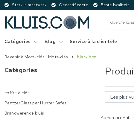
Sterk in maatwerk
Gecertificeerd
Beste kwaliteit
Catégories
Blog
Service à la clientèle
Revenir à Mots-clés
|
Mots-clés
black box
Produi
Catégories
coffre à clés
PantzerGlass par Hunter Safes
Brandwerende kluis
Aucun produit n