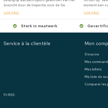
belangrijk aandachtspunt geworden van het
fortuin op. Veil
toezicht door de Inspectie voor de Ge...
moment een col
Lire plus
Lire plus
Sterk in maatwerk
Gecertifi
Service à la clientèle
Mon comp
S'inscrire
Mes command
Mes billets
Ma liste de so
Comparer les 
Fil RSS