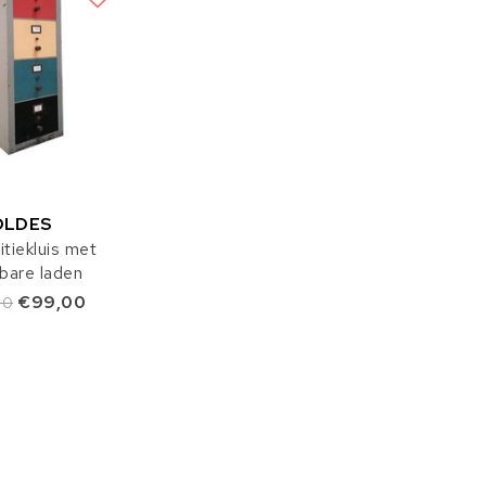
OLDES
tiekluis met
kbare laden
€99,00
00