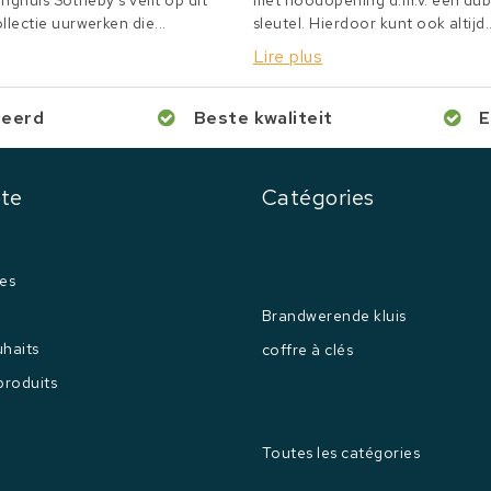
inghuis Sotheby's veilt op dit
met noodopening d.m.v. een du
lectie uurwerken die...
sleutel. Hierdoor kunt ook altijd..
Lire plus
ceerd
Beste kwaliteit
E
te
Catégories
es
Brandwerende kluis
uhaits
coffre à clés
produits
Toutes les catégories