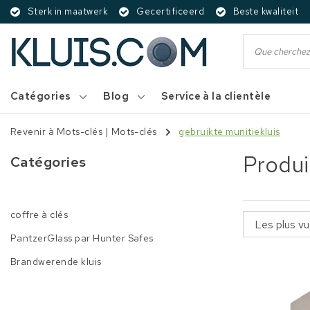
Sterk in maatwerk
Gecertificeerd
Beste kwaliteit
Catégories
Blog
Service à la clientèle
Revenir à Mots-clés
|
Mots-clés
gebruikte munitiekluis
Produi
Catégories
coffre à clés
PantzerGlass par Hunter Safes
Brandwerende kluis