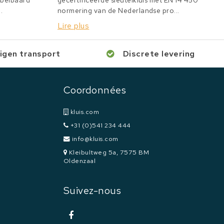
bbelbaard
gecertificeerde sleutelkluis met EN 14 450
.
normering van de Nederlandse pro...
Lire plus
igen transport
Discrete levering
Coordonnées
kluis.com
+31 (0)541 234 444
info@kluis.com
Kleibultweg 5a, 7575 BM
Oldenzaal
Suivez-nous