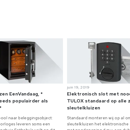
juin 19, 2019
izen EenVandaag, *
Elektronisch slot met no
eeds populairder als
TULOX standaard op alle z
*
sleutelkluizen
ool naar beleggingsobject:
Standaard monteren wij op al on
orloges leveren soms een
sleutelkluizen het elektronisch