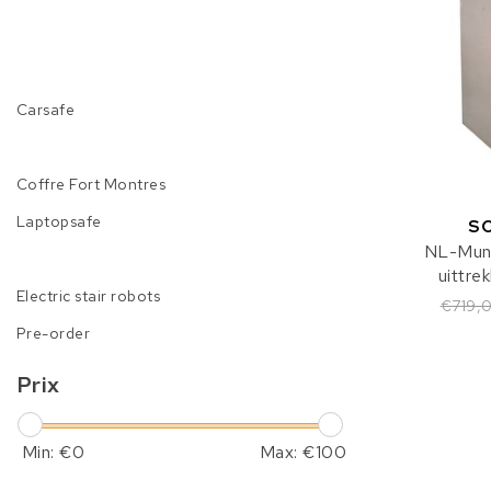
Carsafe
Coffre Fort Montres
Laptopsafe
S
NL-Muni
uittre
Electric stair robots
€719,
Pre-order
Prix
Min: €
0
Max: €
100