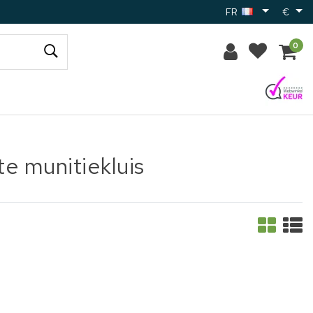
FR
€
0
te munitiekluis