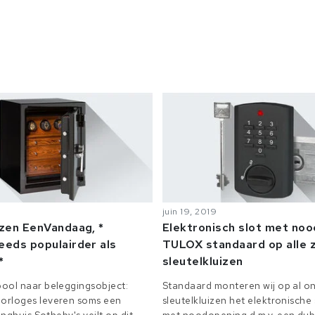
juin 19, 2019
izen EenVandaag, *
Elektronisch slot met no
eeds populairder als
TULOX standaard op alle z
*
sleutelkluizen
ool naar beleggingsobject:
Standaard monteren wij op al on
orloges leveren soms een
sleutelkluizen het elektronisch