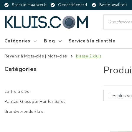
Sterk in maatwerk
Gecertificeerd
Beste kwaliteit
Catégories
Blog
Service à la clientèle
Revenir à Mots-clés
|
Mots-clés
klasse 2 kluis
Produi
Catégories
coffre à clés
PantzerGlass par Hunter Safes
Brandwerende kluis