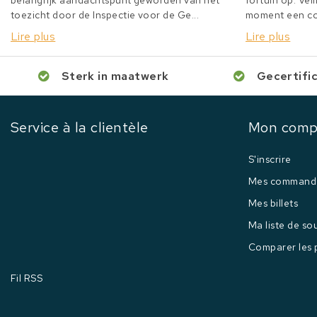
belangrijk aandachtspunt geworden van het
fortuin op. Veil
toezicht door de Inspectie voor de Ge...
moment een col
Lire plus
Lire plus
Sterk in maatwerk
Gecertifi
Service à la clientèle
Mon comp
S'inscrire
Mes command
Mes billets
Ma liste de so
Comparer les 
Fil RSS