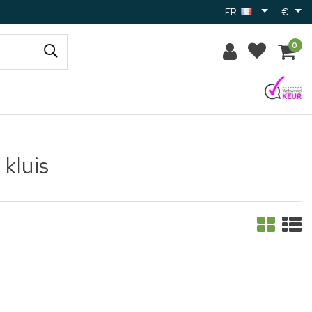
FR
€
0
kluis