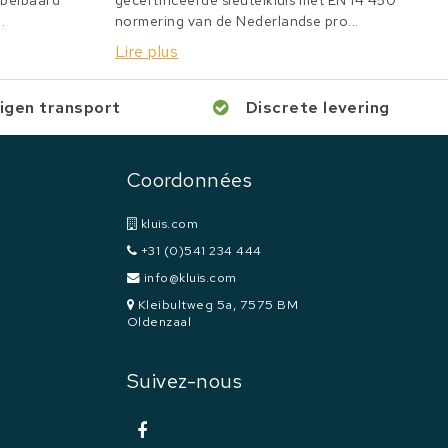
bbelbaard
gecertificeerde sleutelkluis met EN 14 450
.
normering van de Nederlandse pro...
Lire plus
igen transport
Discrete levering
Coordonnées
kluis.com
+31 (0)541 234 444
info@kluis.com
Kleibultweg 5a, 7575 BM
Oldenzaal
Suivez-nous