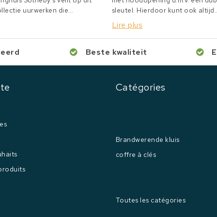
inghuis Sotheby's veilt op dit
met noodopening d.m.v. een du
lectie uurwerken die...
sleutel. Hierdoor kunt ook altijd..
Lire plus
ceerd
Beste kwaliteit
E
te
Catégories
es
Brandwerende kluis
uhaits
coffre à clés
produits
Toutes les catégories